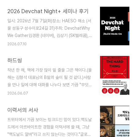
에 대한 인사이트를 나누는 글들을 보면, 정작 그 인
사이트가 어떤 맥락과 환경에서 나온 것인지에 대한
2026 Devchat Night+ 세미나 후기
자세한 설명이 부족한 경우가 많다고 느낍니다.조직
일시: 2026년 7월 7일(화)장소: HAESO 해소 (서
마다 규모, 예산, 인프라가 다 다른데 그 전제가 빠
울 성동구 성수이로24길 31)주최: DevchatWhy
지면 좋은 인사이트도 내 상황에 그대로 옮기기 어
We Gather김경환 (네이버), 김상기 (SK텔레콤),
렵습니다.작은 조직일수록 AI 네이티브한 일하는 방
이동현 (카카오페이)진행: 황국화Q. 지금까지 가졌
2026.07.10
식을 훨씬 빠르고 과감하게 실험해 볼 수 있다고 생
던 데브챗 모임 중 가장 기억에 남는 모임은?이동현
각합니다.실제로 그런 실험적인 시도를 앞장서서 보
(카카오페이)장소로는 엘타워가 가장 먼저 떠오름 -
여주는 쪽은 인디해커나 소규모 스타트업인 경우가
하드씽
롯데 이커머스 후원으로 열린 모임전망 좋은 곳에서
많습니다.다만 그 경험을 300명, 500명, 2,000
작년 한 해, 책에 가장 많이 밑 줄을 그은 책이다.(올
일하는 기분에 대한 생각, 분위기가 좋았던 기억최
명 규모의..
해는 김형석 대표님의 B밀의 숲이 될 것 같다.)사람
근에는 배민(우아한형제들)에서 함께한 모임도 기억
을 만나 일에 대해 대화를 나누다 보면 가끔 "무엇이
에 남음장소보다 기억에 남는 자리는 내부 팀장들이
제일 어렵냐"는 질문을 받곤 한다.좋은 사람을 어떻
2026.06.07
모여 발표했던 시간서로 다른 회사에서 일하며 얻은
게 뽑을 것인가, 나쁜 지표를 어떻게 개선할 것인가,
좋은 점과 고충을 나누며 공감대를 형성김상기 (SK
고객의 요구를 어떻게 제품으로 바꿀 것인가 등등
텔레콤)2023년 데브챗 모임 시작 이후 매달 스터디
이력서의 서사
여러가지가 떠오르지만, 그것들을 다 종합하면 결국
형태로 진행하다가, 그해 12월 ..
트위터에서 가끔 보이는 링크드인 밈이 있다.맥도날
하나였던 것 같다. "실행에 옮기는 것." 해야 한다는
드에서 아르바이트한 경험을 이력서에 쓸 때, 그냥
것을 이미 알고 있는데, 내가 직접 해야 해서 미뤄둔
"맥도날드 알바"라고 쓰지 않는다는 것이다."글로벌
일들이 더 오래 남았다.불편한 피드백을 해야 하는