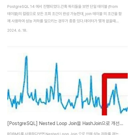
PostgreSQL 14 에서 진행되었다.간혹 쿼리들을 보면 단일 테이블 (from
테이블)의 컬럼으로 모든 조회 조건이 완성 가능한데, join 테이블 의 조건을 함
께 사용하여 성능 저하를 일으키는 경우가 종종 있다.데이터가 몇개 없을때는
큰 차이를 못 느끼지만, 수십만건 이상이 적재된 여러 테이블을 중첩 Join 할
2024. 6. 18.
경우 큰 차이가 느껴지게 된다.이를 비교해보자.문제아래의 쿼리는 review 테
이블과 연관된 여러 테이블의 정보를 모으고, 이를 페이징 처리하여 제공해야
하는 기능이다.select *from "review" as reviewleft join "users" as
"user" on review."user_id" = "user"."id"left join "courses" as
course on ..
[PostgreSQL] Nested Loop Join을 HashJoin으로 개선하기
RDBMS를 사용하다보면 Nested Loop Join 으로 인해 성능 저하를 겪는