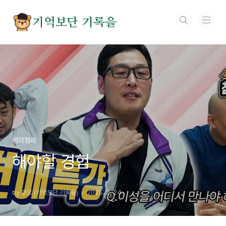
본문 바로가기
기억보단 기록을
생각정리
해야할 경험
by 향로 (기억보단 기록을)
2025. 2. 24.