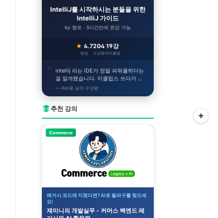
IntelliJ를 시작하시는 분들을 위한
IntelliJ 가이드
by 향로 · 3시간만에 완강 가능
★
4.7
204
19강
평점
수강평
커리큘럼
intellij 라는 IDE가 정말 파워풀하다는
걸 알게됐습니다. 이클립스 쓰다가 이
거 쓰니까 얼른 개발하고싶어지네요!
— dev웅 님의 수강평
추천 강의
Commerce
레거시 코드에 지쳤다면? AI로 돌파구를 찾으세
요!
제미니의 개발실무 - 커머스 백엔드 레