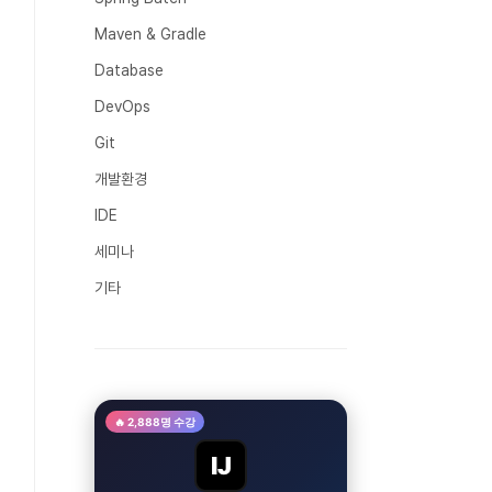
Maven & Gradle
Database
DevOps
Git
개발환경
IDE
세미나
기타
🔥 2,888명 수강
IJ