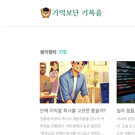
본문 바로가기
기억보단 기록을
생각정리
175
언제 이직할 회사를 고르면 좋을까?
일의 힘듦
연휴에 외부의 주니어 개발자분을 만나서 커
사내에 공유
피챗을 진행했다. 커피챗에서 받은 질문은
다. 오늘 A
"향로님은 4개의 회사를 다니셨고 3번의 이
드린 내용이