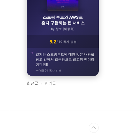
스프링 부트와 AWS로
혼자 구현하는 웹 서비스
by 향로 (이동욱)
9.2
/ 10 독자 평점
얇지만 스프링부트에 대한 많은 내용을
담고 있어서 입문용으로 최고의 책이라
생각됨!!
— YES24 독자 리뷰
최근글
인기글