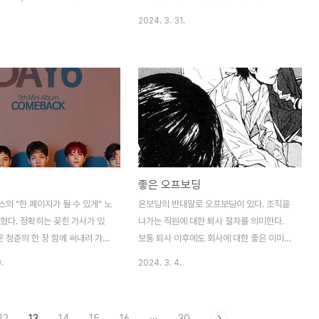
 플레이어, 앱, (예상치못한) 데
효과가 검증된 것, 예컨대 과거에 통한 스토
2024. 3. 31.
어링 등 새로운 환경에 도전하는
리, 방법, 전략에 안주하고 싶어한다. 새로 고
도 들으시면 좋을것 같아서 공유
안한 방법이 효과가 있다고 판명되면, 이 방
 여자친구랑 대략 10년정도 연
법을 계속 사용한다. 조직은 이런식으로 학습
. (2014년부터) 10년 내내 거
한다. 조직은 성공을 거둬 성장할수록 기존
가 이번에 결혼식 준비하면서 10
접근법에 집착하고, 점점 더 변화를 거부하게
싸우고 있어요. (어제도....) 10
된다." "안정적인 것을 추구한다고 안전해진
 동안 웬만한 커플이 싸우는 일에
다는 보장은 없다. 무작위성을 두려워하는 대
거의 싸우지 않아서 결혼준비도 무
신 인생에서 무작위성을 피할 수 없다는 사실
것 같다는 생각을 했는데요. 막
을 인식하고, 무작위성을 긍정적으로 활용하
좋은 오프보딩
 준비하다보니 상대가 피곤한 상
는 선택을 내릴 수 있다고 믿는다. 예측할 수
 있음에도 어쩔 수 없이 확답을
없는 상황은 창의성의 산실이다." "픽사의 열
의 "한 페이지가 될 수 있게" 노
온보딩의 반대말로 오프보딩이 있다. 조직을
같이 움직여야하는 상황이 계속 생
번째 장편 애니메이션 업(UP) 은 픽사의 작
혔다. 정확히는 꽂힌 가사가 있
나가는 직원에 대한 퇴사 절차를 의미한다.
품 중..
운 청춘의 한 장 함께 써내려 가자
보통 퇴사 이후에도 회사에 대한 좋은 이미지
들로 가득 채울래 지금 이 순간이
를 남겨주기 위해 좋은 방향으로 퇴사절차를
.
2024. 3. 4.
수 있는 한 페이지가 될 수 있게"
밟는다. 여기서 중요한 것은 절차에 집중한다
를 함께 보내는 모든 그룹 혹은
는 것이다. 이런 절차도 물론 중요하겠지만,
들간에도 통하는 이야기 같았다.
그 팀원이 정말 좋은 팀원이였다면 떠나는 이
12
13
14
15
16
···
30