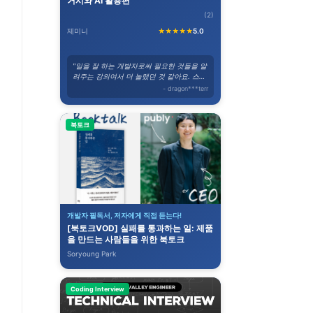
거시와 AI 활용편
(2)
제미니
★★★★★
5.0
"일을 잘 하는 개발자로써 필요한 것들을 알
려주는 강의여서 더 놀랬던 것 같아요. 스스
로 생각하도록 유도하는 말이 자주 나와요."
- dragon***terr
북토크
개발자 필독서, 저자에게 직접 듣는다!
[북토크VOD] 실패를 통과하는 일: 제품
을 만드는 사람들을 위한 북토크
Soryoung Park
Coding Interview