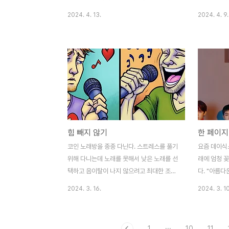
직을 하셨는데, 3번다 이직이 만족스러웠
하면서, 혹은
2024. 4. 13.
2024. 4. 9.
냐?" 였다. 나는 3번의 이직이 모두 만족스러
이터 엔지니
웠다. 그 타이밍에 그 회사들을 간 것에 대해
제품팀 분들
정말 잘한 선택이라고 생각하고 있고 실제로
드려요. 저는
이후의 커리어에도 계속 도움이 되었다. 어떻
애를 했는데요
게 그럴수 있었을까? 에 대해 답변 드린 내용
의 안싸우다
이다. 보통 "후회없는 이직을 하려면 어떻게
년치를 몰아서 
해야하느냐", "언제 이직하면 좋으냐" 라는
년을 만나는
질문을 자주 받는데, 여기엔 여러 답변들이
는 저희는 
있을 수 있다. 더이상 회사에서 성장하지 못
난히 잘 끝날
힘 빼지 않기
한 페이지
한다고 느낄때 회사가 더이상 성장하지 않는
상 결혼식을
다고 느낄때 회사의 조직 문화가 너무 안맞다
황인걸 알고
코인 노래방을 종종 다닌다. 스트레스를 풀기
요즘 데이식스
고 느낄때 사람간의 관계가 너무 힘들때 등등
요구하고, 
위해 다니는데 노래를 못해서 낮은 노래를 선
래에 엄청 꽂
퇴사/이직의 트리거는..
기더라구요..
택하고 음이탈이 나지 않으려고 최대한 조심
다. "아름다
해서 불러왔다. 스트레스를 풀러 간 어느 날,
너와의 추억
2024. 3. 16.
2024. 3. 10
노래방 밖에서도 들릴 정도로 엄청 큰 소리로
다시 넘겨볼 
노래를 부르는 사람이 있었다. 음정 박자도
어떤 동시대
전혀 맞지 않고, 음이탈이 나도 그냥 기세로
조직의 일원
1
···
10
11