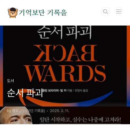
본문 바로가기
기억보단 기록을
도서
순서 파괴
by 향로 (기억보단 기록을)
2025. 2. 11.