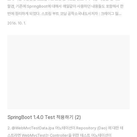
할겸, 기존에 SpringBoot에 대해서 깨알같이 사용하던 내용들도 포함해서 한
번에 정리하게 되었다. 스프링 부트 코딩 공작소국내도서저자 : 크레이그 월즈
(Craig Walls) / 황인서역출판 : 길벗 2016.07.31상세보기 간편한 설정 기존
2016. 10. 1.
에 SpringFramework가 기본적으로 해야할 셋팅이 너무 많고 어려웠던 점
을 해소하기 위해 나옴 RoR (Ruby on Rails)나 Express (Nodejs 웹프레
임워크)를 사용해보니 그 차이가 더 심하게 느껴짐 (SpringFramework 으
로 하루가 걸릴 CRUD 게시판이 express로 1~2시간만에 작성되니 멘붕) 이
런 이유로 이전까지 직접 하던 설정들 중 변경요소가..
SpringBoot 1.4.0 Test 적용하기 (2)
2. @WebMvcTestDataJpa 어노테이션이 Repository (Dao) 에 대한 테
스트라면 WebMvcTest는 Controller을 위한 테스트 어노테이션이