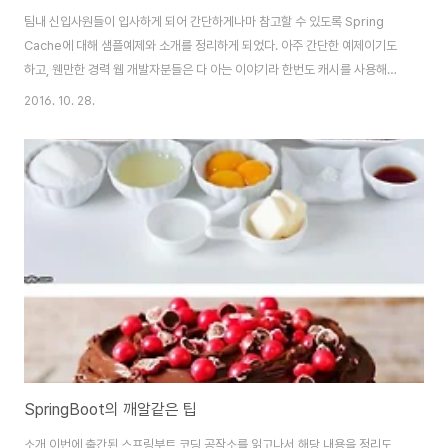
팀내 신입사원들이 입사하게 되어 간단하게나마 참고할 수 있도록 Spring
Cache에 대해 샘플예제와 소개를 정리하게 되었다. 아주 간단한 예제이기도
하고, 웬만한 경력 웹 개발자분들은 다 아는 이야기라 한번도 캐시를 사용해보
지 않은 분들에게 도움이 될것 같다. 여기서 사용할 CacheManager는
2016. 10. 28.
EhCache 이다. Spring Cache의 대표격이라고 생각했다. Redis나
Memcached를 선택하지 않은 이유는 Cache 본연의 기능에 초점을 맞추기
가 힘들어 여러가지 한눈팔기 쉬울것 같아서였다. (물론 우리회사 시스템은
Ehcache/Redis/Memcached를 다 쓰고 있다.) 그럼 이제 시작하겠다. 소
개 캐시란 동일한 요청이 들어오면 복잡한 작업을 수행해서 결과를 만드는 대
신 이미 보관..
SpringBoot의 깨알같은 팁
소개 이번에 출간된 스프링부트 코딩 공작소를 읽고나서 해당 내용을 정리도