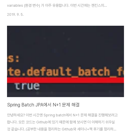
variables (환경 변수) 가 아주 유용합니다. 이번 시간에는 젠킨스의
Environment variables를 통해 스프링 배치의 공통 설정들을 관리해보겠
2019. 9. 5.
습니다. 본문을 보시고 좀 더 좋은 방법이 있으시면 댓글 부탁드리겠습니다! 1.
기존 상황 젠킨스에서 스프링 배치를 사용하다보면 다음과 같은 상황을 자주
목격합니다. java -jar \ -XX:+UseG1GC \ -
Dspring.profiles.active=real \ 배치jar \ --job.name=스프링배치Job
이름 \ 파라미터1=파라미터값1 \ 파라미터2=파라미터값2 -XX:+Us..
Spring Batch JPA에서 N+1 문제 해결
안녕하세요? 이번 시간엔 Spring batch에서 N+1 문제 해결을 진행해보려고
합니다. 모든 코드는 Github에 있기 때문에 함께 보시면 더 이해하기 쉬우실
것 같습니다. (공부한 내용을 정리하는 Github와 세미나+책 후기를 정리하는