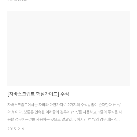
의 예제는 중괄호 없이 if 문을 사용하고 있다. 크락포드의 코드 컨벤션과
jQuery 코어 스타일가이드 등 여러 가이드에서 이러한 방식을 금지하고 있다.
한줄에 입력하는 방식은 오해의 소지가 크기 때문이다. 이를테면 아래와 같은
코드는 어떤의미인가? if(condition) doSomething();
doSomethingElse(); co..
[자바스크립트 핵심가이드] 주석
자바스크립트에서는 자바와 마찬가지로 2가지의 주석방법이 존재한다 /* */
와 // 이다. 보통은 연속된 여러줄의 경우에 /* */를 사용하고, 1줄의 주석을 사
용할 경우에는 //를 사용하는 것으로 알고있다. 하지만 /* */의 경우에는 정규
표현식 리터럴로 인해 의도치 않은 결과를 발생시킬 수 있다. 예를 들자면 /*
2015. 2. 6.
var rm_a = /a*/.match(5); */ 위와 같은 경우 구문 오류가 발생한다. 그러므