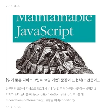
실것 같습니다. SF만화나 영화를 보면 프로토타입이란 단어가 간혹 들린다. 예
2015. 3. 6.
를 들자면 어떤 사이보그들의 모체 혹은 처음 버전을 프로토타입이라고 얘기를
하는데, 자바스크립트에서의 프로토타입도 이와 크게 다르지 않다. 자바스크립
트에서의 프로토타입은 객체생성의 모체가 되는 놈을 말한다. 여기까지는 대부
분 아는데, 이 프로토타입에는 2가지 유형이 있다는 것을 대부분은 모르고 있
다. 프로토타입에는 프로토타입 연결과 프로토타입 속성 2가지가 있다. 이때,
흔히 API나 책..
[읽기 좋은 자바스크립트 코딩 기법] 문장과 표현식(조건문과 반복문)
3 문장과 표현식 자바스크립트에서 if나 for같은 제어문을 사용하는 방법은 2
가지가 있다. //나쁜 예 if(condition) doSomething(); //나쁜 예
if(condition) doSomething(); //좋은 예 if(condition){
doSomething(); } //나쁜 예 if(condition){ doSomething(); } 처음 2개
2015. 2. 23.