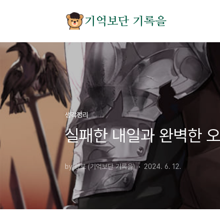
본문 바로가기
기억보단 기록을
생각정리
실패한 내일과 완벽한 
by 향로 (기억보단 기록을)
2024. 6. 12.