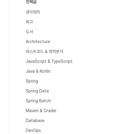
전체글
생각정리
회고
도서
Architecture
테스트코드 & 정적분석
JavaScript & TypeScript
Java & Kotlin
Spring
Spring Data
Spring Batch
Maven & Gradle
Database
DevOps