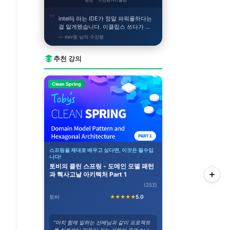
평점
수강평
커리큘럼
intellij 라는 IDE가 정말 파워풀하다는
걸 알게됐습니다. 이클립스 쓰다가 이
거 쓰니까 얼른 개발하고싶어지네요!
— dev웅 님의 수강평
추천 강의
Clean Spring
스프링을 제대로 배우고 싶다면, 이것은 필수입
니다!
토비의 클린 스프링 - 도메인 모델 패턴
과 헥사고날 아키텍처 Part 1
(253)
토비
★★★★★
5.0
"마치 함께 일하는 선배님과 같이 프로젝트