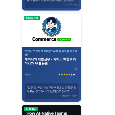
를 처음부터 만들어 가는 기분이 들었습니
다."
- cats***ing
Commerce
레거시 코드에 지쳤다면? AI로 돌파구를 찾으세
요!
제미니의 개발실무 - 커머스 백엔드 레
거시와 AI 활용편
(2)
제미니
★★★★★
5.0
"일을 잘 하는 개발자로써 필요한 것들을 알
려주는 강의여서 더 놀랬던 것 같아요. 스스
로 생각하도록 유도하는 말이 자주 나와요."
- dragon***terr
AI Native