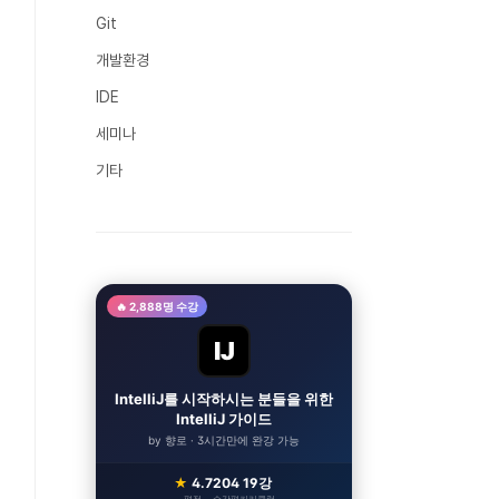
Git
개발환경
IDE
세미나
기타
🔥 2,888명 수강
IJ
IntelliJ를 시작하시는 분들을 위한
IntelliJ 가이드
by 향로 · 3시간만에 완강 가능
★
4.7
204
19강