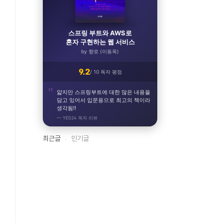
스프링을 제대로 배우고 싶다면, 이것은 필수입니
스프링 부트와 AWS로
토비의 클린 스프링 - 도메인 모델 패
혼자 구현하는 웹 서비스
1
by 향로 (이동욱)
토비
9.2
/ 10 독자 평점
★★★★★
5.0
(253개 수강평)
얇지만 스프링부트에 대한 많은 내용을
"마치 함께 일하는 선배님과 같이 프로젝트를
담고 있어서 입문용으로 최고의 책이라
니다. 그동안 하면 안된다고 하는 주장들에 
생각됨!!
부분이 많았는데 이 강의를 통해서 더 넓은 시
— YES24 독자 리뷰
cats***ing
최근글
인기글
강의 보러가기 →