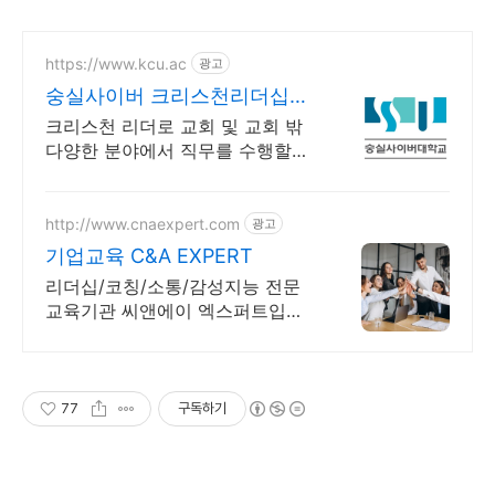
https://www.kcu.ac
광고
숭실사이버 크리스천리더십학
과 신편입생 모집 중!
크리스천 리더로 교회 및 교회 밖
다양한 분야에서 직무를 수행할수
있는 인재양성! 실력으로 승부하
자, 숭실력자! 한국최초 사이버대
학교! 100% 온라인강의!
http://www.cnaexpert.com
광고
기업교육 C&A EXPERT
리더십/코칭/소통/감성지능 전문
교육기관 씨앤에이 엑스퍼트입니
다.
77
구독하기