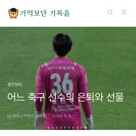
본문 바로가기
기억보단 기록을
생각정리
어느 축구 선수의 은퇴와 선물
by 향로 (기억보단 기록을)
2024. 5. 9.