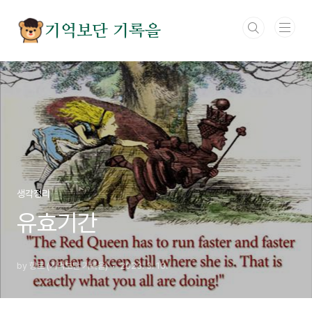
본문 바로가기
기억보단 기록을
생각정리
유효기간
by 향로 (기억보단 기록을)
2023. 3. 13.