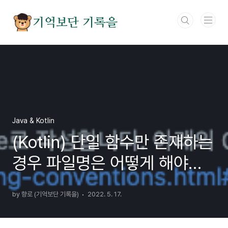
본문 바로가기
기억보단 기록을
Java & Kotlin
(Kotlin) 단일 함수만 존재하는
경우 파일명은 어떻게 해야할
까?
by 향로 (기억보단 기록을)
2022. 5. 17.