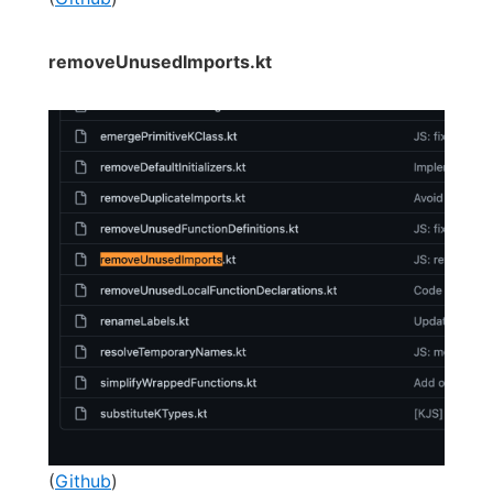
removeUnusedImports.kt
(
Github
)