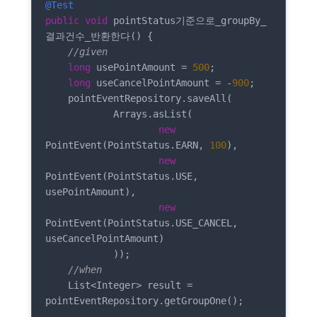
@Test
public
void
 pointStatus기준으로_groupBy_
결과건수_반환한다() {

//given
long
 usePointAmount = 
500
;

long
 useCancelPointAmount = -
900
;

    pointEventRepository.saveAll(

            Arrays.asList(

new
PointEvent(PointStatus.EARN, 
100
),

new
PointEvent(PointStatus.USE, 
usePointAmount),

new
PointEvent(PointStatus.USE_CANCEL, 
useCancelPointAmount)

            ));

//when
    List<Integer> result = 
pointEventRepository.getGroupOne();
