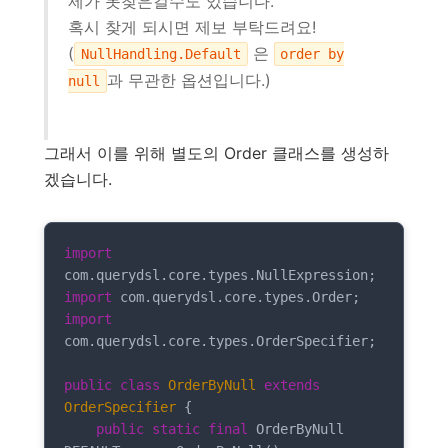
제가 못찾은걸수도 있습니다.
혹시 찾게 되시면 제보 부탁드려요!
(
은
NullHandling.Default
order by
과 무관한 옵션입니다.)
null
그래서 이를 위해 별도의 Order 클래스를 생성하
겠습니다.
import
import
import
com.querydsl.core.types.OrderSpecifier;

public
class
OrderByNull
extends
OrderSpecifier
{

public
static
final
 OrderByNull 