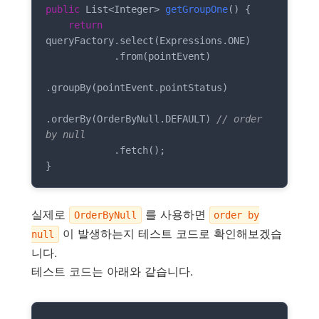
public
 List<Integer> 
getGroupOne
()
{

return
queryFactory.select(Expressions.ONE)

            .from(pointEvent)

.groupBy(pointEvent.pointStatus)

.orderBy(OrderByNull.DEFAULT) 
// order 
by null
            .fetch();

}
실제로
를 사용하면
OrderByNull
order by
이 발생하는지 테스트 코드로 확인해보겠습
null
니다.
테스트 코드는 아래와 같습니다.