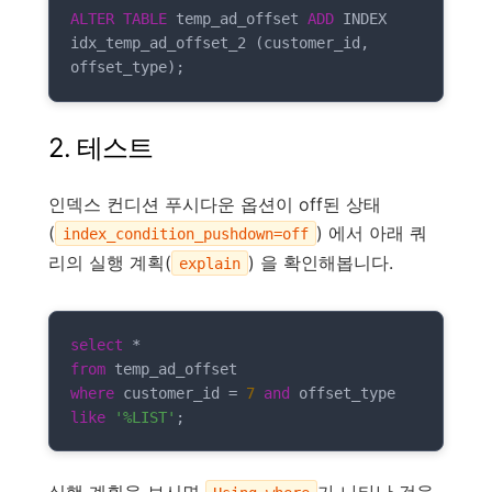
ALTER
TABLE
 temp_ad_offset 
ADD
 INDEX 
idx_temp_ad_offset_2 (customer_id, 
offset_type);
2. 테스트
인덱스 컨디션 푸시다운 옵션이 off된 상태
(
) 에서 아래 쿼
index_condition_pushdown=off
리의 실행 계획(
) 을 확인해봅니다.
explain
select
*
from
where
 customer_id 
=
7
and
 offset_type 
like
'%LIST'
;
실행 계획을 보시면
가 나타난 것을