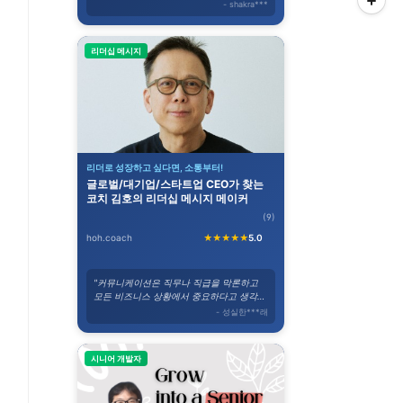
수 있어 좋았습니다."
- shakra***
리더십 메시지
리더로 성장하고 싶다면, 소통부터!
글로벌/대기업/스타트업 CEO가 찾는
코치 김호의 리더십 메시지 메이커
(9)
hoh.coach
★★★★★
5.0
"커뮤니케이션은 직무나 직급을 막론하고
모든 비즈니스 상황에서 중요하다고 생각합
니다."
- 성실한***래
시니어 개발자