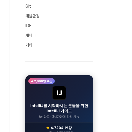
Git
개발환경
IDE
세미나
기타
🔥 2,888명 수강
IJ
IntelliJ를 시작하시는 분들을 위한
IntelliJ 가이드
by 향로 · 3시간만에 완강 가능
★
4.7
204
19강