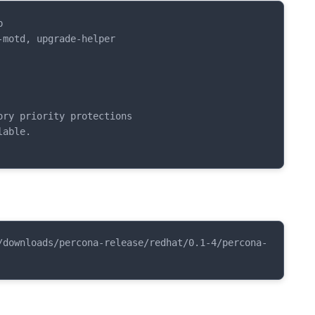


motd, upgrade-helper

ry priority protections

able.

/downloads/percona-release/redhat/0.1-4/percona-