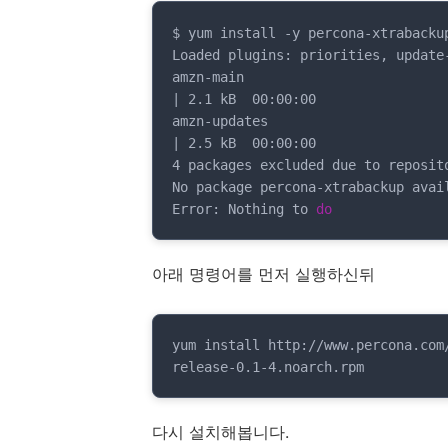
$ yum install -y percona-xtrabackup
Loaded plugins: priorities, update-
amzn-main                                                                                                                                                         
| 2.1 kB  00:00:00

amzn-updates                                                                                                                                                      
| 2.5 kB  00:00:00

4 packages excluded due to reposito
No package percona-xtrabackup avail
Error: Nothing to 
do
아래 명령어를 먼저 실행하신뒤
yum install http://www.percona.com
release-0.1-4.noarch.rpm
다시 설치해봅니다.