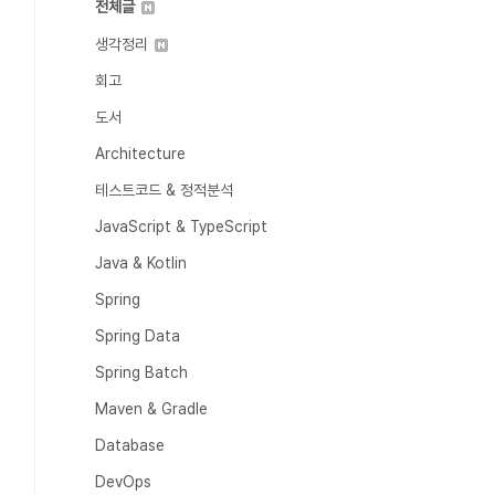
전체글
생각정리
회고
도서
Architecture
테스트코드 & 정적분석
JavaScript & TypeScript
Java & Kotlin
Spring
Spring Data
Spring Batch
Maven & Gradle
Database
DevOps