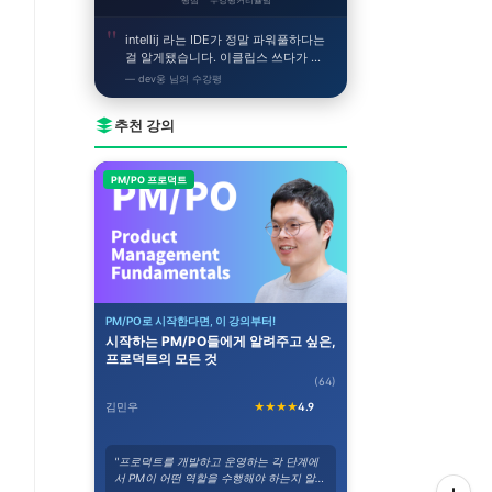
평점
수강평
커리큘럼
intellij 라는 IDE가 정말 파워풀하다는
걸 알게됐습니다. 이클립스 쓰다가 이
거 쓰니까 얼른 개발하고싶어지네요!
— dev웅 님의 수강평
추천 강의
PM/PO 프로덕트
PM/PO로 시작한다면, 이 강의부터!
시작하는 PM/PO들에게 알려주고 싶은,
프로덕트의 모든 것
(64)
김민우
★★★★
4.9
"프로덕트를 개발하고 운영하는 각 단계에
서 PM이 어떤 역할을 수행해야 하는지 알