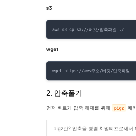
s3
aws s3 cp s3://버킷/압축파일 ./
wget
wget https://aws주소/버킷/압축파일
2. 압축풀기
먼저 빠르게 압축 해제를 위해
패키
pigz
pigz란? 압축을 병렬 & 멀티프로세서