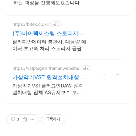
하는 과정을 진행해보겠습니다.
https://bitek.co.kr/
광고
(주)바이텍씨스템 스토리지 전
문
팔라디안데이터 총판사, 대용량 데
이터 초고속 처리 스토리지 공급
https://vstplugins.framer.website/
광고
가상악기VST 원격설치대행 가
상악기플러그인 원격설치대행
가상악기VST플러그인DAW 원격
설치대행 업체 AS유지보수 보
장/24시간 상담 가상악기VST플러
그인DAW 원격설치대행 전문업
체/AS 유지보수 보장/24시간 상담
3
구독하기