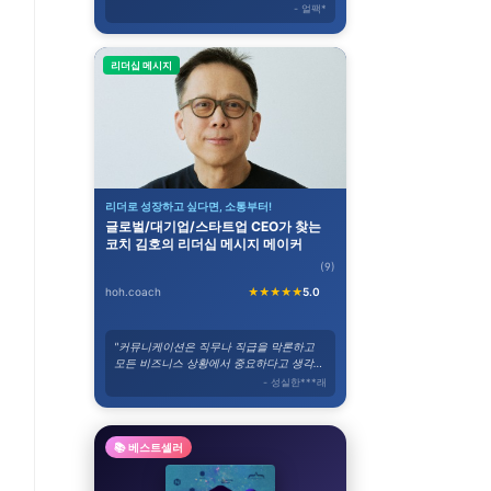
- 얼팩*
리더십 메시지
리더로 성장하고 싶다면, 소통부터!
글로벌/대기업/스타트업 CEO가 찾는
코치 김호의 리더십 메시지 메이커
(9)
hoh.coach
★★★★★
5.0
"커뮤니케이션은 직무나 직급을 막론하고
모든 비즈니스 상황에서 중요하다고 생각합
니다."
- 성실한***래
📚 베스트셀러