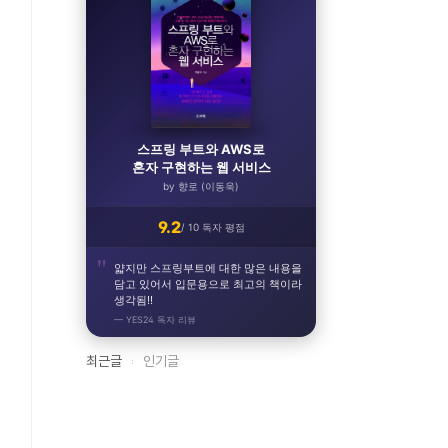
스프링 부트와 AWS로
혼자 구현하는 웹 서비스
by 향로 (이동욱)
9.2
/ 10 독자 평점
얇지만 스프링부트에 대한 많은 내용을
담고 있어서 입문용으로 최고의 책이라
생각됨!!
— YES24 독자 리뷰
최근글
인기글