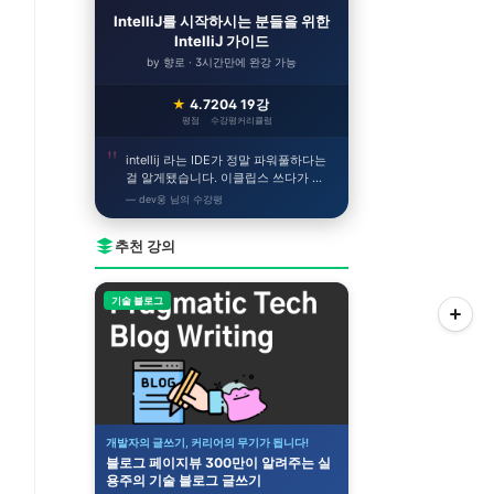
IntelliJ를 시작하시는 분들을 위한
IntelliJ 가이드
by 향로 · 3시간만에 완강 가능
★
4.7
204
19강
평점
수강평
커리큘럼
intellij 라는 IDE가 정말 파워풀하다는
걸 알게됐습니다. 이클립스 쓰다가 이
거 쓰니까 얼른 개발하고싶어지네요!
— dev웅 님의 수강평
추천 강의
기술 블로그
개발자의 글쓰기, 커리어의 무기가 됩니다!
블로그 페이지뷰 300만이 알려주는 실
용주의 기술 블로그 글쓰기