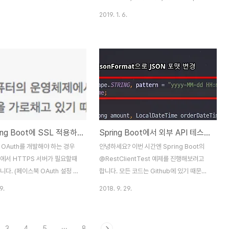
오면 WAS가 이 요청정보를 모아
의 Bean 컨테이너 Spring Boot의 설정 1-
2019. 1. 6.
letRequest를 만든다. WAS는
1. Intro java Exam03으로 실행하면
에서 Context Path를 추출해
class path에서 파일 찾는다 클래스 정보를
 어플리케이션을 찾는다 웹 어플리
읽은 뒤, 메모리에 올라감 클래스 정보를 메
 다양한 Resource (정적) 와
모리에 올리는건 시스템 클래스로더가 담당
등이 존재 Context Path뒤에 있
한번 올라간 정보는 JVM 다시 시작하기 전
통해 어떤 Resource 혹은
까지 계속 유지 static 정보는 별도의 메모리
 필요한지를 찾는다 즉, Path를
에 올림 즉, 이 클래스를 사용해야겠다고 읽
Resource 혹은 Servlet들
어들일때 static 정보가 올라감 static 블럭
ath를 가져야 한다. WAS에는
은 딱 한번만 실행 메소드에 static이 붙은 친
로컬 Spring Boot에 SSL 적용하기
Spring Boot에서 외부 API 테스트하기
ervlet이 정적 Resource 서빙
구들은 인스턴스 없이도 실행가능 자식 인스
let (서블릿) Ht..
턴스 생성시 부모 인스턴스도 생성된다. 자동
k OAuth를 개발해야 하는 경우
안녕하세요? 이번 시간엔 Spring Boot의
차라는..
경에서 HTTPS 서버가 필요할때
@RestClientTest 예제를 진행해보려고
니다. (페이스북 OAuth 설정 화
합니다. 모든 코드는 Github에 있기 때문에
은 개발 환경에서는 Nginx 혹은
함께 보시면 더 이해하기 쉬우실 것 같습니
9.
2018. 9. 29.
와 같은 곳에서 SSL 인증서를 설
다. 1. 문제 상황 예를 들어 외부 API를 통해
에 순수하게 로컬 환경에서만
데이터를 가져와야 하는 경우가 있다고 가정
를 사용할 수 있는 방법이 필요합
해보겠습니다. 예제로 사용할 Service 코드
3
4
5
···
8