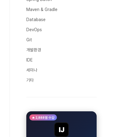
Maven & Gradle
Database
DevOps
Git
개발환경
IDE
세미나
기타
🔥 2,888명 수강
IJ