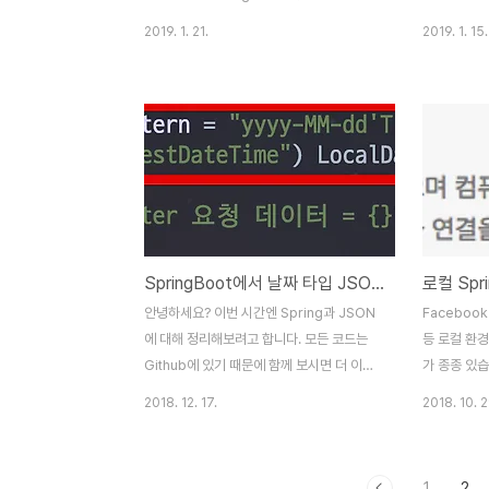
spring.factories가 중요함 자동 설정에 관
청 정보가 
2019. 1. 21.
2019. 1. 15.
련된 키/값들이 존재함 @RestController
HttpServ
@Controller, @ResponseBody로 이루
이 요청 정보
어진 어노테이션 Spring 4.0 부터 지원
서 특정 웹
Form으로 전송되는 데이터를 받는 방법
케이션 안에는
@RequestParam @ModelAttribute 전
Servlet 
송될 필드가 많으면 `@ModelAttribute로
는 Path를 
객체로 받을수 있게 한다. 만약 JSON이 온
Servlet이
다면 @RequestBody로 처리한다 문자열
통해 찾으려면 
을 JSON으로 변환해주는 놈?
은 고유의 P
SpringBoot에서 날짜 타입 JSON 변환에 대한 오해 풀기
MessageConverter
Default S
HttpMessageConvertersAutoConfiguration..
을 담당 Serv
안녕하세요? 이번 시간엔 Spring과 JSON
Faceboo
에 대해 정리해보려고 합니다. 모든 코드는
등 로컬 환
Github에 있기 때문에 함께 보시면 더 이해
가 종종 있습
하기 쉬우실 것 같습니다. (공부한 내용을 정
면) 운영 혹
2018. 12. 17.
2018. 10. 2
리하는 Github와 세미나+책 후기를 정리하
AWS ELB
는 Github, 이 모든 내용을 담고 있는 블로그
치하기 때문
가 있습니다. ) 0. 들어가며 Spring을 사용할
SSL 인증서
1
2