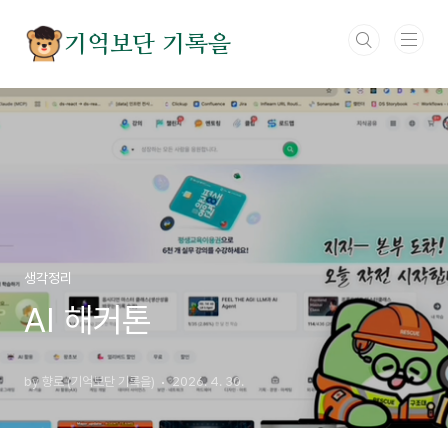
본문 바로가기
기억보단 기록을
생각정리
AI 해커톤
by 향로 (기억보단 기록을)
2026. 4. 30.