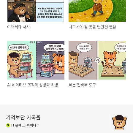
이력서의 서사
나그네의 겉 옷을 벗긴건 햇살
AI 네이티브 조직의 상방과 하방
AI는 접바둑 도구
기억보단 기록을
IT
분야 크리에이터