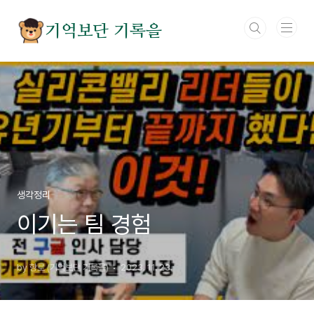
본문 바로가기
기억보단 기록을
생각정리
이기는 팀 경험
by 향로 (기억보단 기록을)
2023. 11. 23.