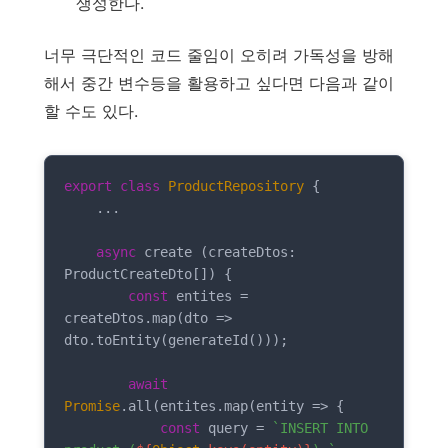
생성한다.
너무 극단적인 코드 줄임이 오히려 가독성을 방해
해서 중간 변수등을 활용하고 싶다면 다음과 같이
할 수도 있다.
export
class
ProductRepository
{

    ...

async
 create (createDtos: 
ProductCreateDto[]) {

const
 entites = 
createDtos.map(
dto
 =>
dto.toEntity(generateId()));

await
Promise
.all(entites.map(
entity
 =>
 {

const
 query = 
`INSERT INTO 