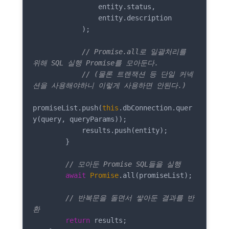
                entity.status,

                entity.description

            );

// Promise.all로 일괄처리를 
위해 SQL 실행 Promise를 모아둔다. 
// (물론 트랜잭션 등 단일 커넥
션을 사용해야하니 이렇게 사용하면 안된다.) 
promiseList.push(
this
.dbConnection.quer
y(query, queryParams));

            results.push(entity);

        }

// 모아둔 Promise SQL들을 실행
await
Promise
.all(promiseList);

// 반복문을 돌면서 쌓아둔 결과를 반
환
return
 results;
