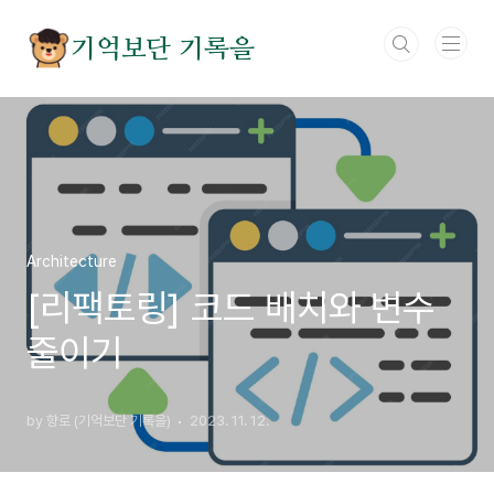
본문 바로가기
기억보단 기록을
Architecture
[리팩토링] 코드 배치와 변수
줄이기
by 향로 (기억보단 기록을)
2023. 11. 12.