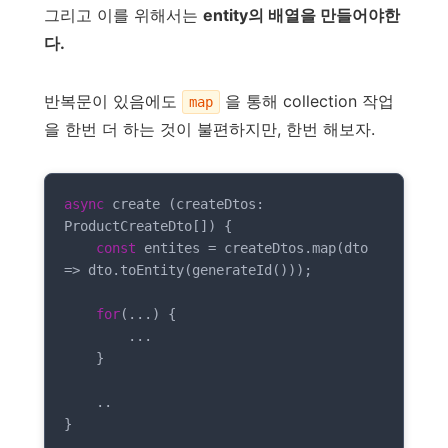
그리고 이를 위해서는
entity의 배열을 만들어야한
다.
반복문이 있음에도
을 통해 collection 작업
map
을 한번 더 하는 것이 불편하지만, 한번 해보자.
async
 create (createDtos: 
ProductCreateDto[]) {

const
 entites = createDtos.map(
dto
=>
 dto.toEntity(generateId()));

for
(...) {

        ...

    } 

    ..

}