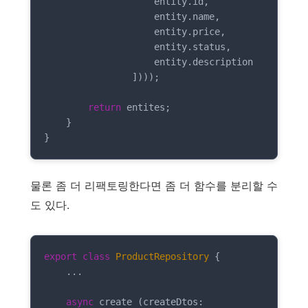
                    entity.id,

                    entity.name,

                    entity.price,

                    entity.status,

                    entity.description

                ])));

return
 entites;

    }

}
물론 좀 더 리팩토링한다면 좀 더 함수를 분리할 수
도 있다.
export
class
ProductRepository
{

    ...

async
 create (createDtos: 