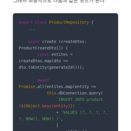
그래서 최종적으로 다음과 같은 코드가 된다.
export
class
ProductRepository
{

    ...

async
 create (createDtos: 
ProductCreateDto[]) {

const
 entites = 
createDtos.map(
dto
 =>
dto.toEntity(generateId()));

await
Promise
.all(entites.map(
entity
 =>
this
.dbConnection.query(

`INSERT INTO product 
(
${
Object
.keys(entity)}
) `
                + 
'VALUES (?, ?, ?, ?, 
?, NOW(), NOW() )'
,

                [
