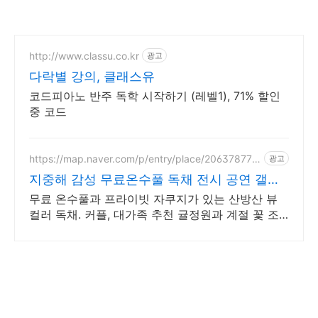
http://www.classu.co.kr
광고
다락별 강의, 클래스유
코드피아노 반주 독학 시작하기 (레벨1), 71% 할인
중 코드
https://map.naver.com/p/entry/place/206378770
광고
8
지중해 감성 무료온수풀 독채 전시 공연 갤러
리 문화공간
무료 온수풀과 프라이빗 자쿠지가 있는 산방산 뷰
컬러 독채. 커플, 대가족 추천 귤정원과 계절 꽃 조
경 산책, 호텔급 침구로 푹 쉬는 제주 감성 빌리지
독채.