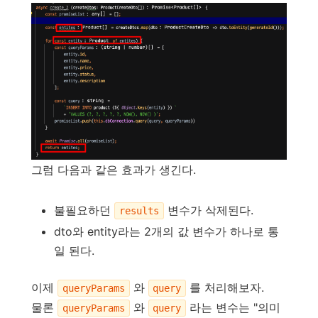
그럼 다음과 같은 효과가 생긴다.
불필요하던
변수가 삭제된다.
results
dto와 entity라는 2개의 값 변수가 하나로 통
일 된다.
이제
와
를 처리해보자.
queryParams
query
물론
와
라는 변수는 "의미
queryParams
query