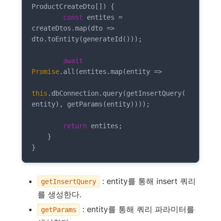
ProductCreateDto[]) {

const
 entites = 
createDtos.map(
dto
 =>
dto.toEntity(generateId()));

await
Promise
.all(entites.map(
entity
 =>
this
.dbConnection.query(getInsertQuery(
entity), getParams(entity))));

return
 entites;

    }

}
: entity를 통해 insert 쿼리
getInsertQuery
를 생성한다.
: entity를 통해 쿼리 파라미터를
getParams