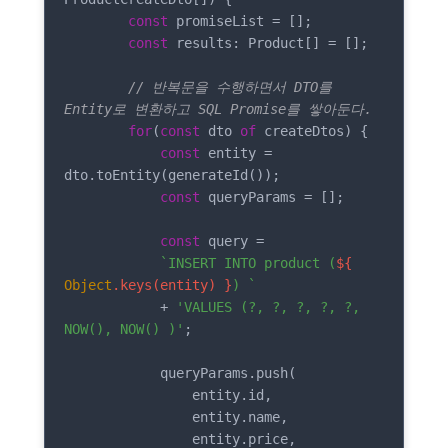
const
 promiseList = [];

const
 results: Product[] = [];

// 반복문을 수행하면서 DTO를 
Entity로 변환하고 SQL Promise를 쌓아둔다.
for
(
const
 dto 
of
 createDtos) {

const
 entity = 
dto.toEntity(generateId());

const
 queryParams = [];

const
 query =

`INSERT INTO product (
${ 
Object
.keys(entity) }
) `
            + 
'VALUES (?, ?, ?, ?, ?, 
NOW(), NOW() )'
;

            queryParams.push(

                entity.id,

                entity.name,

                entity.price,
