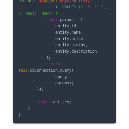
product (
${
Object
.keys(entity)}
) `
                + 
'VALUES (?, ?, ?, ?, 
?, NOW(), NOW() )'
;

const
 params = [

                entity.id,

                entity.name,

                entity.price,

                entity.status,

                entity.description

            ];

return
this
.dbConnection.query(

                query,

                params);

        }));

return
 entites;

    }

}