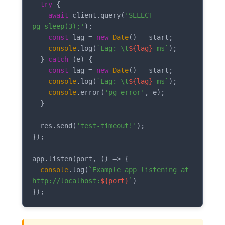
try
 {

await
 client.query(
'SELECT 
pg_sleep(3);'
);

const
 lag = 
new
Date
() - start;

console
.log(
`Lag: \t
${lag}
 ms`
);

  } 
catch
 (e) {

const
 lag = 
new
Date
() - start;

console
.log(
`Lag: \t
${lag}
 ms`
);

console
.error(
'pg error'
, e);

  }

  res.send(
'test-timeout!'
);

});

app.listen(port, 
() =>
 {

console
.log(
`Example app listening at 
http://localhost:
${port}
`
)

});