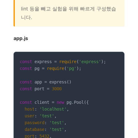
lint 등을 빼고 실험을 위해 빠르게 구성했습
니다.
app.js
const
 express = 
require
(
'express'
const
 pg = 
require
(
'pg'
);

const
const
 port = 
3000
const
 client = 
new
 pg.Pool({

host
: 
'localhost'
,

user
: 
'test'
,

password
: 
'test'
,

database
: 
'test'
,

port
: 
5432
,
