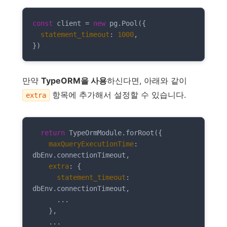
const
 client = 
new
 pg.Pool({

statement_timeout
: 
1000
,

})
만약
TypeORM을 사용
하신다면, 아래와 같이
항목에 추가해서 설정할 수 있습니다.
extra
return
 TypeOrmModule.forRoot({

maxQueryExecutionTime
: 
dbEnv.connectionTimeout,

extra
: {

statement_timeout
: 
dbEnv.connectionTimeout,

      ...

    },

    ...
