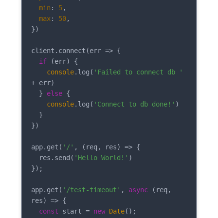
min
: 
5
,

max
: 
50
,

})

client.connect(
err
 =>
 {

if
 (err) {

console
.log(
'Failed to connect db '
+ err)

  } 
else
 {

console
.log(
'Connect to db done!'
)

  }

})

app.get(
'/'
, 
(
req, res
) =>
 {

  res.send(
'Hello World!'
)

});

app.get(
'/test-timeout'
, 
async
 (req, 
res) => {

const
 start = 
new
Date
();
