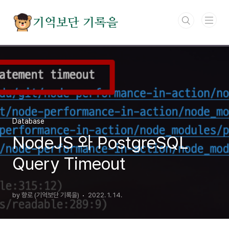
본문 바로가기
기억보단 기록을
Database
NodeJS 와 PostgreSQL
Query Timeout
by 향로 (기억보단 기록을)
2022. 1. 14.