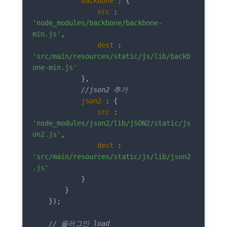
backbone
 : {

src
 : 
'node_modules/backbone/backbone-
min.js'
,

dest
 : 
'src/main/resources/static/js/lib/backb
one-min.js'
            },

//json2 추가
json2
 : {

src
 : 
'node_modules/json2/lib/jSON2/static/js
on2.js'
,

dest
 : 
'src/main/resources/static/js/lib/json2
.js'
            }

        }

    });

// 플러그인 load