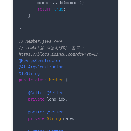
        members.add(member);

return
true
;

    }

}

// Member.java 생성
// lombok을 사용하였다. 참고 : 
https://blogs.idincu.com/dev/?p=17
@NoArgsConstructor
@AllArgsConstructor
@ToString
public
class
Member
{

@Getter
@Setter
private
 long idx;

@Getter
@Setter
private
String
 name;
