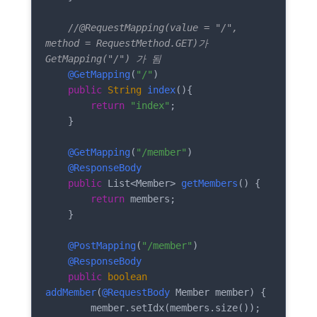
//@RequestMapping(value = "/", 
method = RequestMethod.GET)가 
GetMapping("/") 가 됨
@GetMapping
(
"/"
)

public
String
index
(
)
{

return
"index"
;

    }

@GetMapping
(
"/member"
)

@ResponseBody
public
 List<Member> 
getMembers
(
)
 {

return
 members;

    }

@PostMapping
(
"/member"
)

@ResponseBody
public
boolean
addMember
(
@RequestBody
 Member member
)
 {

        member.setIdx(members.size());
