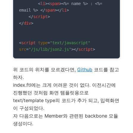
<
li
>
<
span
>
<%= name %> : <%= 
email %> 
</
span
>
</
li
>
</
script
>
</
div
>
<
script
type
=
"text/javascript"
src
=
"/js/lib/json2.js"
>
</
script
>
위 코드의 위치를 모르겠다면,
Github
코드를 참고
하자.
index.ftl에는 크게 어려운 것이 없다. 이전시간에
진행했던 것처럼 화면 템플릿용으로
text/template type의 코드가 추가 되고, 입력화면
이 구성되었다.
자 다음으로는 Member와 관련된 backbone 모듈
생성이다.