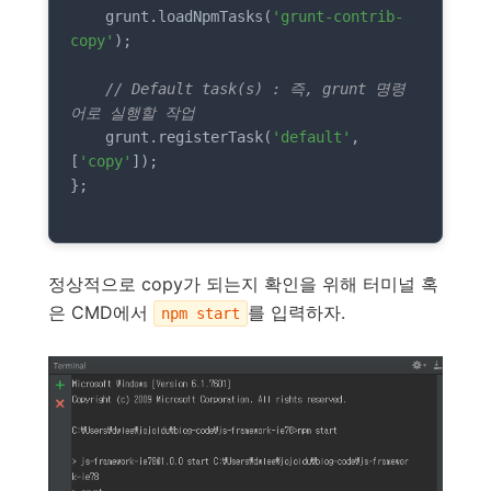
    grunt.loadNpmTasks(
'grunt-contrib-
copy'
);

// Default task(s) : 즉, grunt 명령
어로 실행할 작업
    grunt.registerTask(
'default'
, 
[
'copy'
]);

};

정상적으로 copy가 되는지 확인을 위해 터미널 혹
은 CMD에서
를 입력하자.
npm start