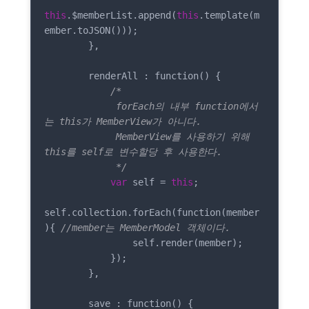
this
.$memberList.append(
this
.template(m
ember.toJSON()));

        },

        renderAll : function() {

/*

             forEach의 내부 function에서
는 this가 MemberView가 아니다.

             MemberView를 사용하기 위해 
this를 self로 변수할당 후 사용한다.

             */
var
 self = 
this
;

self.collection.forEach(function(member
){ 
//member는 MemberModel 객체이다.
                self.render(member);

            });

        },

        save : function() {
