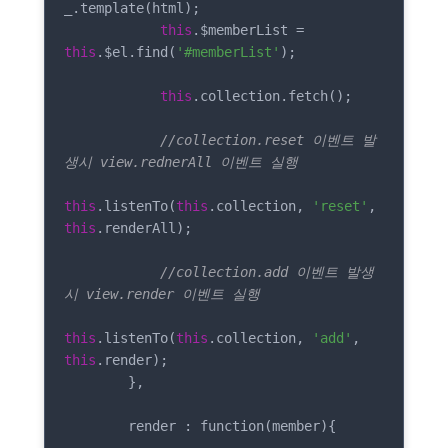
_.template(html);

this
.$memberList = 
this
.$el.find(
'#memberList'
);

this
.collection.fetch();

//collection.reset 이벤트 발
생시 view.rednerAll 이벤트 실행
this
.listenTo(
this
.collection, 
'reset'
, 
this
.renderAll);

//collection.add 이벤트 발생
시 view.render 이벤트 실행
this
.listenTo(
this
.collection, 
'add'
, 
this
.render);

        },

        render : function(member){
