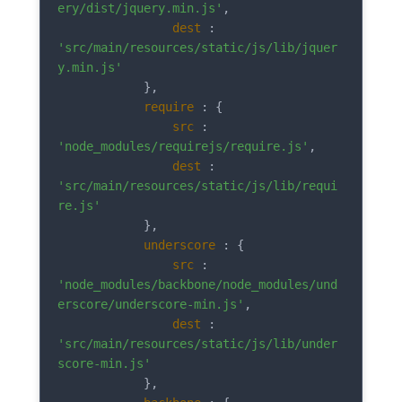
ery/dist/jquery.min.js'
,

dest
 : 
'src/main/resources/static/js/lib/jquer
y.min.js'
            },

require
 : {

src
 : 
'node_modules/requirejs/require.js'
,

dest
 : 
'src/main/resources/static/js/lib/requi
re.js'
            },

underscore
 : {

src
 : 
'node_modules/backbone/node_modules/und
erscore/underscore-min.js'
,

dest
 : 
'src/main/resources/static/js/lib/under
score-min.js'
            },
