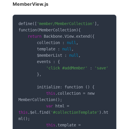
MemberView.js
define([
'member/MemberCollection'
],

function(MemberCollection){

return
 Backbone.View.extend({

        collection : 
null
,

        template : 
null
,

        $memberList : 
null
,

        events : {

'click #addMember'
 : 
'save'
        },

        initialize: function () {

this
.collection = new 
MemberCollection();

var
 html = 
this
.$el.find(
'#collectionTemplate'
).ht
ml();

this
.template = 