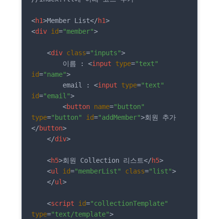
<
h1
>
Member List
</
h1
>
<
div
id
=
"member"
>
<
div
class
=
"inputs"
>
        이름 : 
<
input
type
=
"text"
id
=
"name"
>
        email : 
<
input
type
=
"text"
id
=
"email"
>
<
button
name
=
"button"
type
=
"button"
id
=
"addMember"
>
회원 추가 
</
button
>
</
div
>
<
h5
>
회원 Collection 리스트
</
h5
>
<
ul
id
=
"memberList"
class
=
"list"
>
</
ul
>
<
script
id
=
"collectionTemplate"
type
=
"text/template"
>