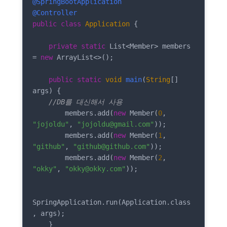
@SpringBootApplication
@Controller
public
class
Application
{

private
static
 List<Member> members 
= 
new
 ArrayList<>();

public
static
void
main
(
String
[] 
args
)
 {

//DB를 대신해서 사용
        members.add(
new
 Member(
0
, 
"jojoldu"
, 
"jojoldu@gmail.com"
));

        members.add(
new
 Member(
1
, 
"github"
, 
"github@github.com"
));

        members.add(
new
 Member(
2
, 
"okky"
, 
"okky@okky.com"
));

SpringApplication.run(Application.class
, args);

    }
