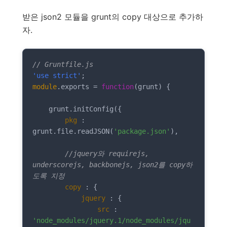
받은 json2 모듈을 grunt의 copy 대상으로 추가하
자.
// Gruntfile.js
'use strict'
module
.exports = 
function
(
grunt
) 
{

    grunt.initConfig({

pkg
 : 
grunt.file.readJSON(
'package.json'
),

//jquery와 requirejs, 
underscorejs, backbonejs, json2를 copy하
도록 지정
copy
 : {

jquery
 : {

src
 : 
'node_modules/jquery.1/node_modules/jqu