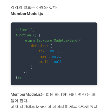
각각의 코드는 아래와 같다.
MemberModel.js
define([],
function
()
 {

return
Backbone.Model.extend(
{

defaults:
 {

idx :
null
,

name :
null
,

email :
null
        }

    }
);
}
);
MemberModel.js는 회원 하나하나를 나타내는 모
듈이 된다.
이전 시간에는 Model이 데이터를 전부 담당하였지