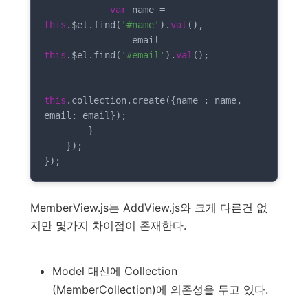
var
 name = 
this
.$el.find(
'#name'
).
val
(),

                email = 
this
.$el.find(
'#email'
).
val
();

this
.collection.create({name : name, 
email: email});

        }

    });

MemberView.js는 AddView.js와 크게 다른건 없
지만 몇가지 차이점이 존재한다.
Model 대신에 Collection
(MemberCollection)에 의존성을 두고 있다.