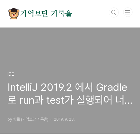
본문 바로가기
기억보단 기록을
IDE
IntelliJ 2019.2 에서 Gradle
로 run과 test가 실행되어 너
무 느릴때
by 향로 (기억보단 기록을)
2019. 9. 23.