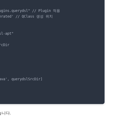
ugins.querydsl" // Plugin 적용

nerated' // QClass 생성 위치

습니다.