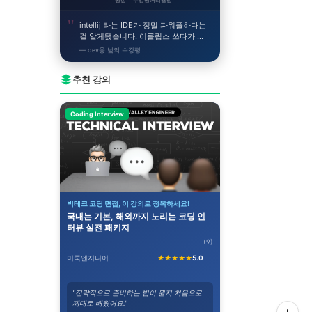
평점
수강평
커리큘럼
intellij 라는 IDE가 정말 파워풀하다는
걸 알게됐습니다. 이클립스 쓰다가 이
거 쓰니까 얼른 개발하고싶어지네요!
— dev웅 님의 수강평
추천 강의
Coding Interview
빅테크 코딩 면접, 이 강의로 정복하세요!
국내는 기본, 해외까지 노리는 코딩 인
터뷰 실전 패키지
(9)
미쿡엔지니어
★★★★★
5.0
"전략적으로 준비하는 법이 뭔지 처음으로
제대로 배웠어요."