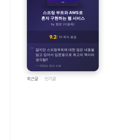
스프링 부트와 AWS로
혼자 구현하는 웹 서비스
by 향로 (이동욱)
9.2
/ 10 독자 평점
얇지만 스프링부트에 대한 많은 내용을
담고 있어서 입문용으로 최고의 책이라
생각됨!!
— YES24 독자 리뷰
최근글
인기글