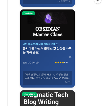
- 날라리***생
Obsidian
나만의 두 번째 뇌를 만들어보세요!
옵시디언 마스터 클래스(생산성을 바꾸
는 기록 습관)
(90)
조영수(데이먼)
★★★★
4.9
"계속 집중하고 듣게 돼요. 이거 정말 좋은
강의예요. 오랫동안 축적된 지식을 함축해
서 듣게 됩니다."
- 임준*
기술 블로그