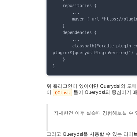
    repositories {

        ...

        maven { url "https://plugins.gradle.org/m2/" } // 플러그인 저장소

    }

    dependencies {

        ...

        classpath("gradle.plugin.com.ewerk.gradle.plugins:querydsl-
plugin:${querydslPluginVersion}
    }

}
위 플러그인이 있어야만 Querydsl의 도
이
들이 Querydsl의 중심이기
QClass
자세한건 이후 실습때 경험해보실 수 
그리고 Querydsl을 사용할 수 있는 라