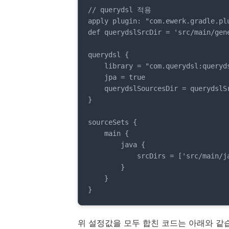
// querydsl 적용

apply plugin: "com.ewerk.gradle.pl
def querydslSrcDir = 'src/main/ge
querydsl {

    library = "com.querydsl:querydsl-apt"

    jpa = true

    querydslSourcesDir = querydslSrcDir

}

sourceSets {

    main {

        java {

            srcDirs = ['src/main/java', querydslSrcDir]

        }

    }

}
위 설정값을 모두 합친 코드는 아래와 같