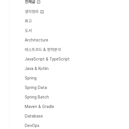
전체글
생각정리
회고
도서
Architecture
테스트코드 & 정적분석
JavaScript & TypeScript
Java & Kotlin
Spring
Spring Data
Spring Batch
Maven & Gradle
Database
DevOps