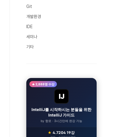
Git
개발환경
IDE
세미나
기타
🔥 2,888명 수강
IJ
IntelliJ를 시작하시는 분들을 위한
IntelliJ 가이드
by 향로 · 3시간만에 완강 가능
★
4.7
204
19강