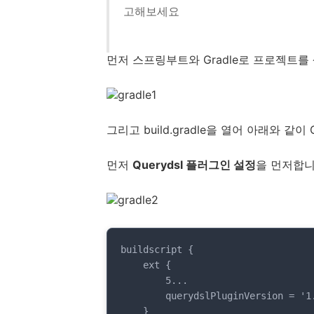
고해보세요
먼저 스프링부트와 Gradle로 프로젝트를
그리고 build.gradle을 열어 아래와 같이
먼저
Querydsl 플러그인 설정
을 먼저합니
buildscript {

    ext {

        5...

        querydslPluginVersion = '1.0.10' // 플러그인 버전

    }
