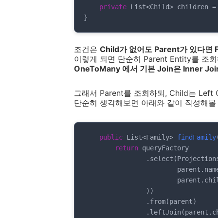
private
 List<Child> children =
}
조건은
Child가 없어도 Parent가 있다면 
이렇게 되면 단순히 Parent Entity를
OneToMany 에서 기본 Join은 Inner Joi
그래서 Parent를 조회하되, Child는 Lef
단순히 생각해보면 아래와 같이 작성해볼 
public
 List<Family> 
findFamily
return
 queryFactory

                .select(Projections.fields(Family.class,

                        parent.name,

                        parent.children

                ))

                .from(parent)

                .leftJoin(parent.children, child)
