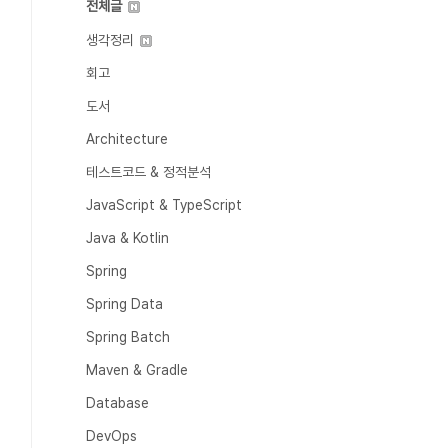
전체글
생각정리
회고
도서
Architecture
테스트코드 & 정적분석
JavaScript & TypeScript
Java & Kotlin
Spring
Spring Data
Spring Batch
Maven & Gradle
Database
DevOps