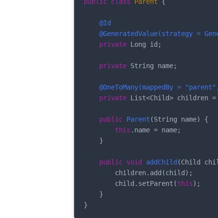
public
class
Parent
{

@Id
@GeneratedValue(strategy = Gen
private
 Long id;

private
 String name;

@OneToMany(mappedBy = "parent"
private
 List<Child> children =
public
Parent
(String name)
{

this
.name = name;

    }

public
void
addChild
(Child chi
        children.add(child);

        child.setParent(
this
);

    }

}