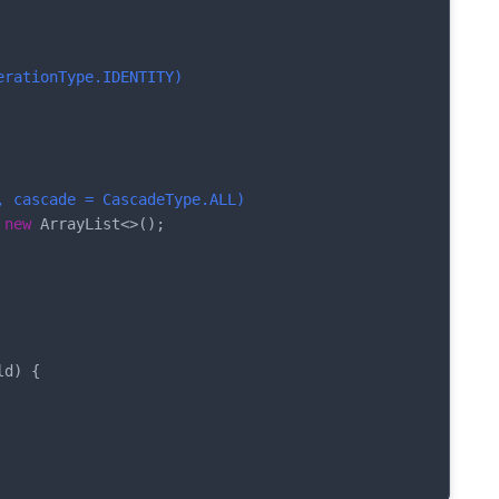
erationType.IDENTITY)
, cascade = CascadeType.ALL)
 
new
 ArrayList<>();

ld)
{
