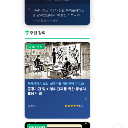
평점
수강평
커리큘럼
intellij 라는 IDE가 정말 파워풀하다는
걸 알게됐습니다. 이클립스 쓰다가 이
거 쓰니까 얼른 개발하고싶어지네요!
— dev웅 님의 수강평
추천 강의
공공기관 AI
공공기관 AI 도입, 실무자를 위한 완벽 가이드!
공공기관 및 비영리단체를 위한 생성AI
활용 비법
(2)
박형주
★★★★★
5.0
Claude Code