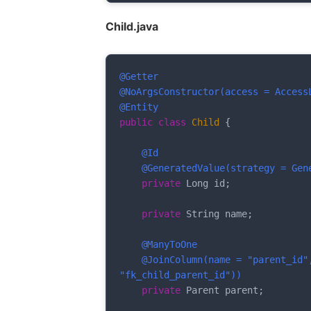
Child.java
@Getter
@NoArgsConstructor(access = Access
@Entity
public
class
Child
{

@Id
@GeneratedValue(strategy = Gen
private
 Long id;

private
 String name;

@ManyToOne
@JoinColumn(name = "parent_id"
"fk_child_parent_id"))
private
 Parent parent;
