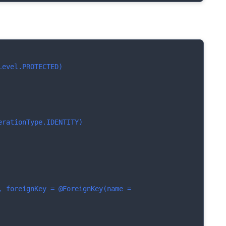
Level.PROTECTED)
erationType.IDENTITY)
, foreignKey = @ForeignKey(name = 