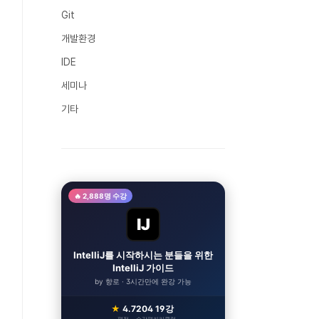
Git
개발환경
IDE
세미나
기타
🔥 2,888명 수강
IJ
IntelliJ를 시작하시는 분들을 위한
IntelliJ 가이드
by 향로 · 3시간만에 완강 가능
★
4.7
204
19강