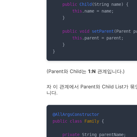
public
Child
(String name)
{

this
.name = name;

    }

public
void
setParent
(Parent p
this
.parent = parent;

    }

}
(Parent와 Child는
1:N
관계입니다.)
자 이 관계에서 Parent와 Child List가
니다.
@AllArgsConstructor
public
class
Family
{

private
 String parentName;
