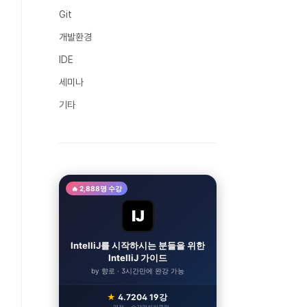
Git
개발환경
IDE
세미나
기타
🔥 2,888명 수강
IJ
IntelliJ를 시작하시는 분들을 위한
IntelliJ 가이드
by 향로 · 3시간만에 완강 가능
★
4.7
204
19강