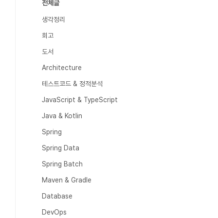
전체글
생각정리
회고
도서
Architecture
테스트코드 & 정적분석
JavaScript & TypeScript
Java & Kotlin
Spring
Spring Data
Spring Batch
Maven & Gradle
Database
DevOps