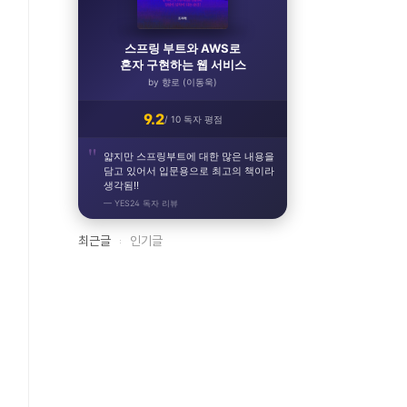
스프링 부트와 AWS로
혼자 구현하는 웹 서비스
by 향로 (이동욱)
9.2
/ 10 독자 평점
얇지만 스프링부트에 대한 많은 내용을
담고 있어서 입문용으로 최고의 책이라
생각됨!!
— YES24 독자 리뷰
최근글
인기글