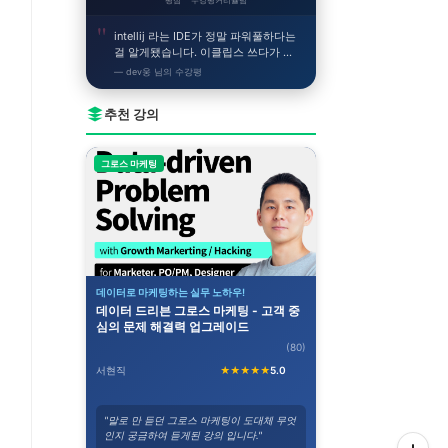
평점
수강평
커리큘럼
intellij 라는 IDE가 정말 파워풀하다는
걸 알게됐습니다. 이클립스 쓰다가 이
거 쓰니까 얼른 개발하고싶어지네요!
— dev웅 님의 수강평
추천 강의
그로스 마케팅
데이터로 마케팅하는 실무 노하우!
데이터 드리븐 그로스 마케팅 - 고객 중
심의 문제 해결력 업그레이드
(80)
서현직
★★★★★
5.0
"말로 만 듣던 그로스 마케팅이 도대체 무엇
인지 궁금하여 듣게된 강의 입니다."