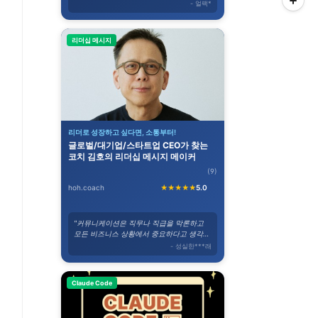
- 얼팩*
리더십 메시지
리더로 성장하고 싶다면, 소통부터!
글로벌/대기업/스타트업 CEO가 찾는
코치 김호의 리더십 메시지 메이커
(9)
hoh.coach
★★★★★
5.0
"커뮤니케이션은 직무나 직급을 막론하고
모든 비즈니스 상황에서 중요하다고 생각합
니다."
- 성실한***래
Claude Code