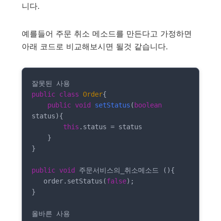
니다.
예를들어 주문 취소 메소드를 만든다고 가정하면
아래 코드로 비교해보시면 될것 같습니다.
public
class
Order
{

public
void
setStatus
(
boolean
status)
{

this
.status = status

    }

}

public
void
 주문서비스의_취소메소드 (){

   order.setStatus(
false
);

}
