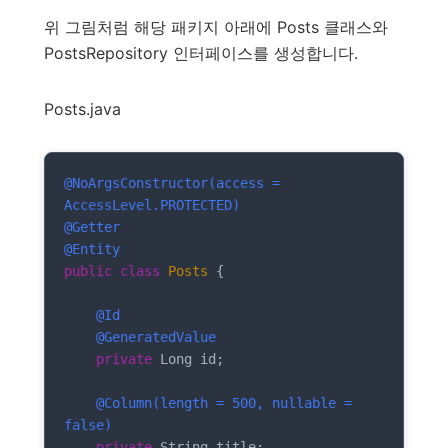
위 그림처럼 해당 패키지 아래에 Posts 클래스와
PostsRepository 인터페이스를 생성합니다.
Posts.java
@NoArgsConstructor(access = 
AccessLevel.PROTECTED)
@Getter
@Entity
public
class
Posts
{

@Id
@GeneratedValue
private
 Long id;

@Column(length = 500, nullable = 
false)
private
 String title;
