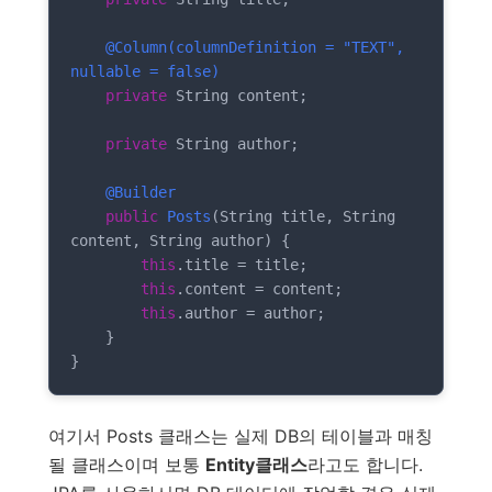
@Column(columnDefinition = "TEXT", 
nullable = false)
private
 String content;

private
 String author;

@Builder
public
Posts
(String title, String 
content, String author)
{

this
.title = title;

this
.content = content;

this
.author = author;

    }

}
여기서 Posts 클래스는 실제 DB의 테이블과 매칭
될 클래스이며 보통
Entity클래스
라고도 합니다.