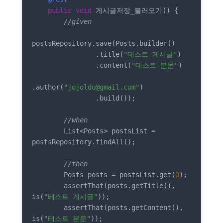
public
void
 게시글저장_불러오기() {

//given
postsRepository.save(Posts.builder()

                .title(
"테스트 게시글"
)

                .content(
"테스트 본문"
)

.author(
"jojoldu@gmail.com"
)

                .build());

//when
        List<Posts> postsList = 
postsRepository.findAll();

//then
        Posts posts = postsList.get(
0
);

        assertThat(posts.getTitle(), 
is(
"테스트 게시글"
));

        assertThat(posts.getContent(), 
is(
"테스트 본문"
));
