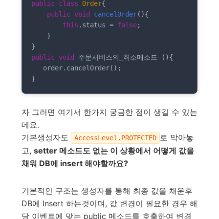
public
class
Order
{

public
void
cancelOrder
()
{

this
.status = 
false
;

    }

public
void
 주문서비스의_취소메소드 (){

   order.cancelOrder();

}
자 그러면 여기서 한가지 궁금한 점이 생길 수 있는
데요.
기본생성자도
로 막아놓
AccessLevel.PROTECTED
고,
setter 메소드도 없는 이 상황에서 어떻게 값을
채워 DB에 insert 해야할까요?
기본적인 구조는 생성자를 통해 최종 값을 채운후
DB에 Insert 하는것이며, 값 변경이 필요한 경우 해
당 이벤트에 맞는 public 메소드를 호출하여 변경