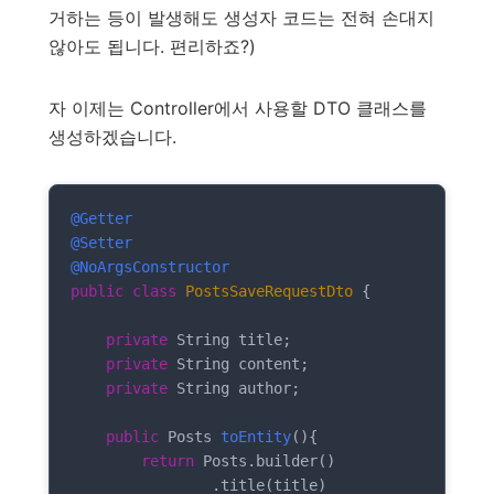
거하는 등이 발생해도 생성자 코드는 전혀 손대지
않아도 됩니다. 편리하죠?)
자 이제는 Controller에서 사용할 DTO 클래스를
생성하겠습니다.
@Getter
@Setter
@NoArgsConstructor
public
class
PostsSaveRequestDto
{

private
 String title;

private
 String content;

private
 String author;

public
 Posts 
toEntity
()
{

return
 Posts.builder()

                .title(title)
