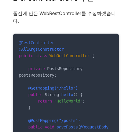
좀전에 만든 WebRestController를 수정하겠습니
다.
@RestController
@AllArgsConstructor
public
class
WebRestController
{

private
 PostsRepository 
postsRepository;

@GetMapping("/hello")
public
 String 
hello
()
{

return
"HelloWorld"
;

    }

@PostMapping("/posts")
public
void
savePosts
(
@RequestBody