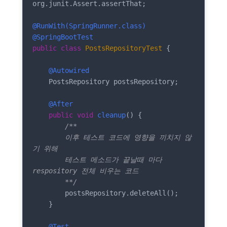
org.junit.Assert.assertThat;

@RunWith(SpringRunner.class)
@SpringBootTest
public
class
PostsRepositoryTest
{

@Autowired
    PostsRepository postsRepository;

@After
public
void
cleanup
()
{

/** 

        이후 테스트 코드에 영향을 끼치지 않
기 위해 

        테스트 메소드가 끝날때 마다 
respository 전체 비우는 코드

        **/
        postsRepository.deleteAll();

    }

@Test