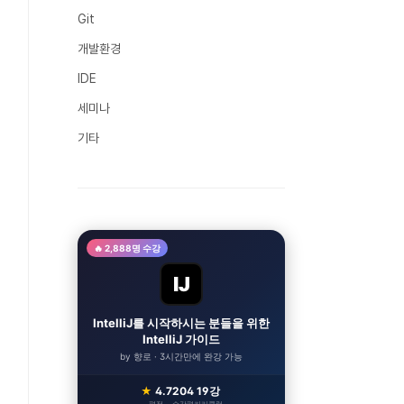
Git
개발환경
IDE
세미나
기타
🔥 2,888명 수강
IJ
IntelliJ를 시작하시는 분들을 위한
IntelliJ 가이드
by 향로 · 3시간만에 완강 가능
★
4.7
204
19강