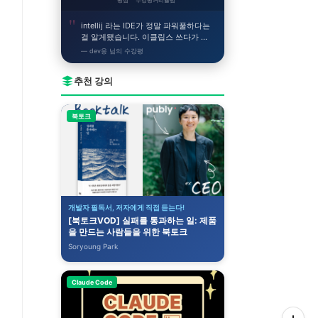
평점
수강평
커리큘럼
intellij 라는 IDE가 정말 파워풀하다는
걸 알게됐습니다. 이클립스 쓰다가 이
거 쓰니까 얼른 개발하고싶어지네요!
— dev웅 님의 수강평
추천 강의
북토크
개발자 필독서, 저자에게 직접 듣는다!
[북토크VOD] 실패를 통과하는 일: 제품
을 만드는 사람들을 위한 북토크
Soryoung Park
Claude Code