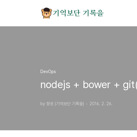
본문 바로가기
기억보단 기록을
DevOps
nodejs + bower + gi
by 향로 (기억보단 기록을)
2016. 2. 26.