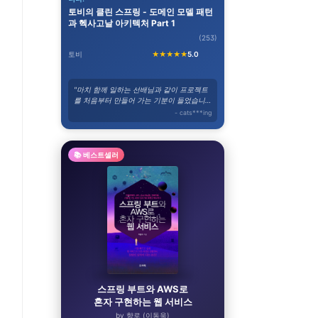
토비의 클린 스프링 - 도메인 모델 패턴
과 헥사고날 아키텍처 Part 1
(253)
토비
★★★★★
5.0
"마치 함께 일하는 선배님과 같이 프로젝트
를 처음부터 만들어 가는 기분이 들었습니
다."
- cats***ing
📚 베스트셀러
스프링 부트와 AWS로
혼자 구현하는 웹 서비스
by 향로 (이동욱)