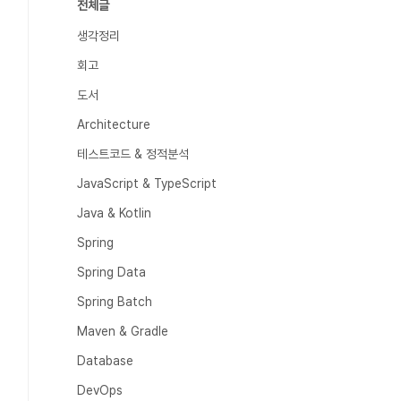
전체글
생각정리
회고
도서
Architecture
테스트코드 & 정적분석
JavaScript & TypeScript
Java & Kotlin
Spring
Spring Data
Spring Batch
Maven & Gradle
Database
DevOps