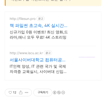
http://filesun.pro
광고
책 파일썬 초고속, 4K 실시간
보기!
신규가입 0원 이벤트! 최신 영화,드
라마,애니 모두 무료! 4K 스트리밍
http://www.iscu.ac.kr
광고
서울사이버대학교 컴퓨터공학
과 2026 가을학기 신편입생
IT인력 양성, IT 관련 국가 및 국제
자격증 교육실시, 사이버대 신입생
수 1위 장학금 지급 1위, 학사 석사
박사 온라인복수학위까지
12
구독하기