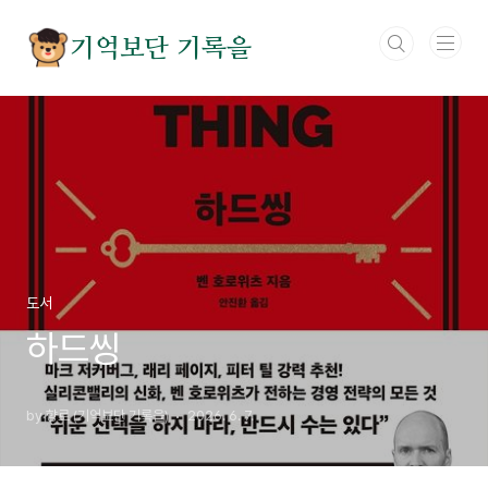
본문 바로가기
기억보단 기록을
도서
하드씽
by 향로 (기억보단 기록을)
2026. 6. 7.