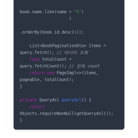
book.name.like(name + 
"%"
)

                    )

.orderBy(book.id.desc()));

    List<BookPaginationDto> items = 
query.fetch(); 
// 데이터 조회
long
 totalCount = 
query.fetchCount(); 
// 전체 count
return
new
 PageImpl<>(items, 
pageable, totalCount);

}

private
 Querydsl 
querydsl
()
{

return
Objects.requireNonNull(getQuerydsl());

}