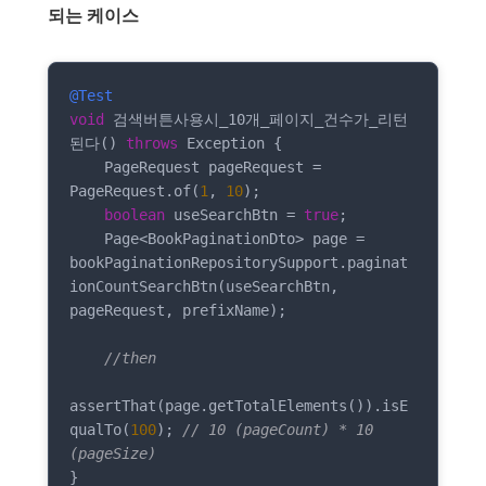
되는 케이스
@Test
void
 검색버튼사용시_10개_페이지_건수가_리턴
된다() 
throws
 Exception {

    PageRequest pageRequest = 
PageRequest.of(
1
, 
10
);

boolean
 useSearchBtn = 
true
;

    Page<BookPaginationDto> page = 
bookPaginationRepositorySupport.paginat
ionCountSearchBtn(useSearchBtn, 
pageRequest, prefixName);

//then
assertThat(page.getTotalElements()).isE
qualTo(
100
); 
// 10 (pageCount) * 10 
(pageSize)
}