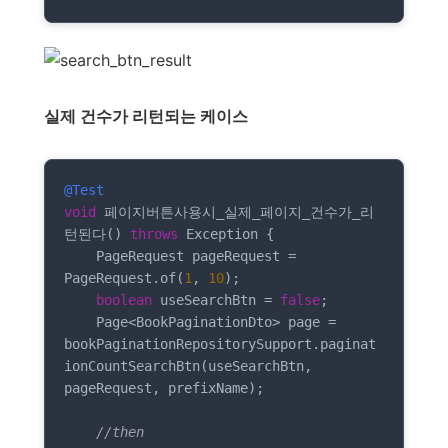
실제 건수가 리턴되는 케이스
@Test
void
 페이지버튼사용시_실제_페이지_건수가_리
턴된다() 
throws
 Exception {

    PageRequest pageRequest = 
PageRequest.of(
1
, 
10
);

boolean
 useSearchBtn = 
false
;

    Page<BookPaginationDto> page = 
bookPaginationRepositorySupport.paginat
ionCountSearchBtn(useSearchBtn, 
pageRequest, prefixName);

//then