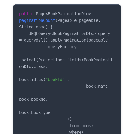
public
 Page<BookPaginationDto> 
paginationCount
(Pageable pageable, 
String name)
{

    JPQLQuery<BookPaginationDto> query 
= querydsl().applyPagination(pageable,

            queryFactory

.select(Projections.fields(BookPaginati
onDto.class,

book.id.as(
"bookId"
),

                            book.name,

book.bookNo,

book.bookType

                    ))

                    .from(book)

                    .where(
