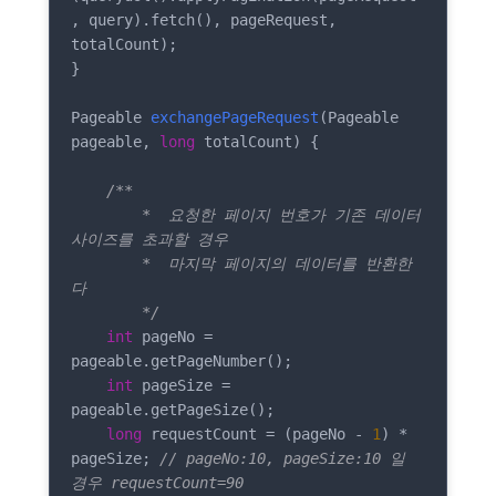
, query).fetch(), pageRequest, 
totalCount);

}

Pageable 
exchangePageRequest
(Pageable 
pageable, 
long
 totalCount)
{

/**

        *  요청한 페이지 번호가 기존 데이터 
사이즈를 초과할 경우

        *  마지막 페이지의 데이터를 반환한
다

        */
int
 pageNo = 
pageable.getPageNumber();

int
 pageSize = 
pageable.getPageSize();

long
 requestCount = (pageNo - 
1
) * 
pageSize; 
// pageNo:10, pageSize:10 일 
경우 requestCount=90