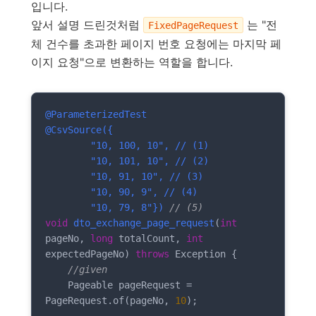
입니다.
앞서 설명 드린것처럼
는 "전
FixedPageRequest
체 건수를 초과한 페이지 번호 요청에는 마지막 페
이지 요청"으로 변환하는 역할을 합니다.
@ParameterizedTest
@CsvSource({

        "10, 100, 10", // (1)

        "10, 101, 10", // (2)

        "10, 91, 10", // (3)

        "10, 90, 9", // (4)

        "10, 79, 8"})
// (5)
void
dto_exchange_page_request
(
int
pageNo, 
long
 totalCount, 
int
expectedPageNo)
throws
 Exception 
{

//given
    Pageable pageRequest = 
PageRequest.of(pageNo, 
10
);
