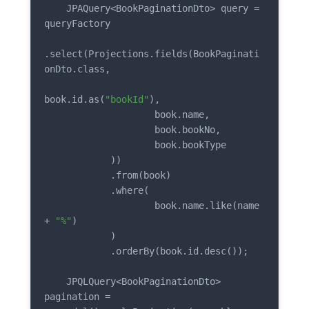
    JPAQuery<BookPaginationDto> query = 
queryFactory

.select(Projections.fields(BookPaginati
onDto.class,

book.id.as(
"bookId"
),

                    book.name,

                    book.bookNo,

                    book.bookType

            ))

            .from(book)

            .where(

                    book.name.like(name 
+ 
"%"
)

            )

            .orderBy(book.id.desc());

    JPQLQuery<BookPaginationDto> 
pagination = 