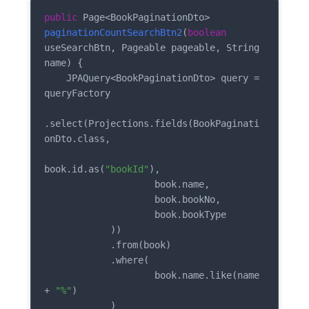
public
 Page<BookPaginationDto> 
paginationCountSearchBtn2
(
boolean
useSearchBtn, Pageable pageable, String 
name)
{

    JPAQuery<BookPaginationDto> query = 
queryFactory

.select(Projections.fields(BookPaginati
onDto.class,

book.id.as(
"bookId"
),

                    book.name,

                    book.bookNo,

                    book.bookType

            ))

            .from(book)

            .where(

                    book.name.like(name 
+ 
"%"
)

            )
