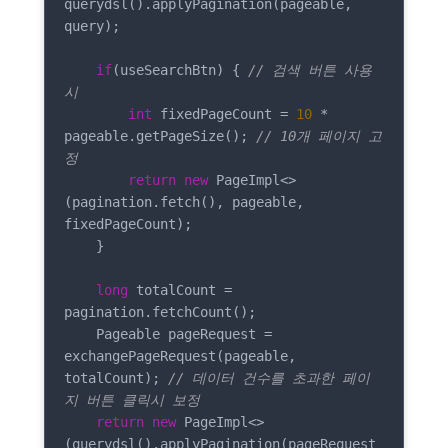
querydsl().applyPagination(pageable, 
query);

if
(useSearchBtn) { 
// 검색 버튼 사용
시
int
 fixedPageCount = 
10
 * 
pageable.getPageSize(); 
// 10개 페이지 고
정
return
new
 PageImpl<>
(pagination.fetch(), pageable, 
fixedPageCount);

    }

long
 totalCount = 
pagination.fetchCount();

    Pageable pageRequest = 
exchangePageRequest(pageable, 
totalCount); 
// 데이터 건수를 초과한 페이
지 버튼 클릭시 보정
return
new
 PageImpl<>
(querydsl().applyPagination(pageRequest