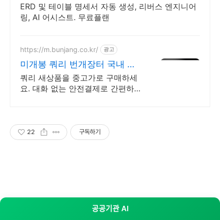
ERD 및 테이블 명세서 자동 생성, 리버스 엔지니어
링, AI 어시스트. 무료플랜
https://m.bunjang.co.kr/
광고
미개봉 쿼리 번개장터 국내 최
대 브랜드 중고거래
쿼리 새상품을 중고가로 구매하세
요. 대화 없는 안전결제로 간편하
게! 전국 각지에서 올라오는 전국
구 최다 상품 매일 10만 개 이상의
신규 상품 업로드
22
구독하기
공공기관 AI