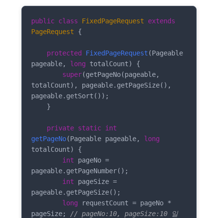
public
class
FixedPageRequest
extends
PageRequest
{

protected
FixedPageRequest
(Pageable 
pageable, 
long
 totalCount)
{

super
(getPageNo(pageable, 
totalCount), pageable.getPageSize(), 
pageable.getSort());

    }

private
static
int
getPageNo
(Pageable pageable, 
long
totalCount)
{

int
 pageNo = 
pageable.getPageNumber();

int
 pageSize = 
pageable.getPageSize();

long
 requestCount = pageNo * 
pageSize; 
// pageNo:10, pageSize:10 일 