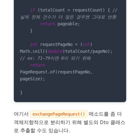
if
 (totalCount > requestCount) { 
// 
실제 전체 건수가 더 많은 경우엔 그대로 반환
return
 pageable;

    }

int
 requestPageNo = (
int
) 
Math.ceil((
double
)totalCount/pageNo); 
// ex: 71~79이면 8이 되기 위해
return
PageRequest.of(requestPageNo, 
pageSize);

}
여기서
메소드를 좀 더
exchangePageRequest()
객체지향적으로 분리하기 위해 별도의 Dto 클래스
로 추출할 수도 있습니다.