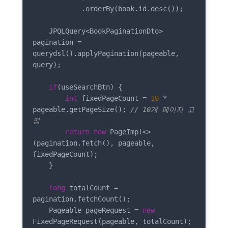
            .orderBy(book.id.desc());

    JPQLQuery<BookPaginationDto> 
pagination = 
querydsl().applyPagination(pageable, 
query);

if
(useSearchBtn) {

int
 fixedPageCount = 
10
 * 
pageable.getPageSize(); 
// 10개 페이지 고
정
return
new
 PageImpl<>
(pagination.fetch(), pageable, 
fixedPageCount);

    }

long
 totalCount = 
pagination.fetchCount();

    Pageable pageRequest = 
new
FixedPageRequest(pageable, totalCount);
