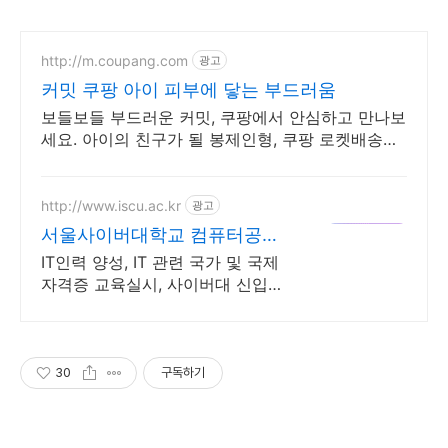
http://m.coupang.com
광고
커밋 쿠팡 아이 피부에 닿는 부드러움
보들보들 부드러운 커밋, 쿠팡에서 안심하고 만나보
세요. 아이의 친구가 될 봉제인형, 쿠팡 로켓배송으
로 빠르게 만나요.
http://www.iscu.ac.kr
광고
서울사이버대학교 컴퓨터공학
과 2026 가을학기 신편입생
IT인력 양성, IT 관련 국가 및 국제
자격증 교육실시, 사이버대 신입생
수 1위 장학금 지급 1위, 학사 석사
박사 온라인복수학위까지
30
구독하기