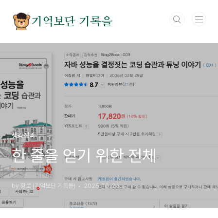
본문 바로가기
기억보단 기록을
생각정리
한 줄을 얻기 위한 전체
by 향로 (기억보단 기록을)
2025. 10. 26.