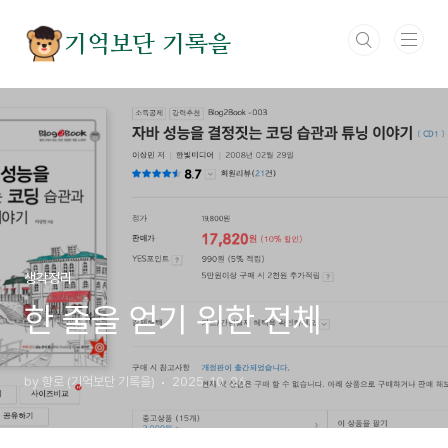
본문 바로가기
기억보단 기록을
생각정리
한 줄을 얻기 위한 전체
by 향로 (기억보단 기록을)
2025. 10. 26.