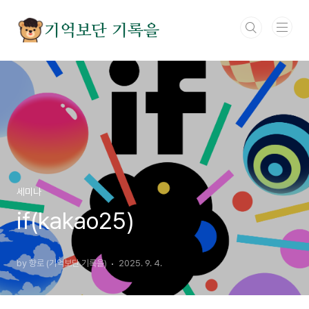
본문 바로가기
기억보단 기록을
세미나
if(kakao25)
by 향로 (기억보단 기록을)
2025. 9. 4.