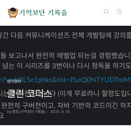
본문 바로가기
기억보단 기록을
생각정리
클린 코더스
by 향로 (기억보단 기록을)
2025. 5. 10.