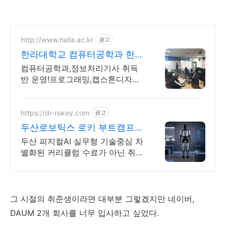
http://www.halla.ac.kr
광고
한라대학교 컴퓨터공학과 한라
그룹 계열사 취업연계학과
컴퓨터공학과,정보처리기사 취득
반 운영!프로그래밍,캡스톤디자인
실습실보유 및 코딩교육 수능 100
전형, 교과100전형 두가지 전형
https://dr-rokey.com
광고
두산로보틱스 로키 부트캠프
두산/미국 기업 인턴쉽
두산 피지컬AI 실무형 기술중심 차
별화된 커리큘럼 수료가 아닌 취업
완성! 인턴 지능형 로봇 개발을 위
한 ROS 프로그램부터 컴퓨터비전
까지!
그 시절의 취준생이라면 대부분 그렇겠지만 네이버,
DAUM 2개 회사를 너무 입사하고 싶었다.