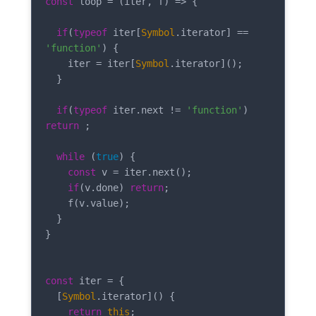
const
 loop = 
(
iter, f
) =>
 {

if
(
typeof
 iter[
Symbol
.iterator] == 
'function'
) {

    iter = iter[
Symbol
.iterator]();

  }

if
(
typeof
 iter.next != 
'function'
) 
return
 ;

while
 (
true
) {

const
 v = iter.next();

if
(v.done) 
return
;

    f(v.value);

  }

}

const
 iter = {

  [
Symbol
.iterator]() {

return
this
;
