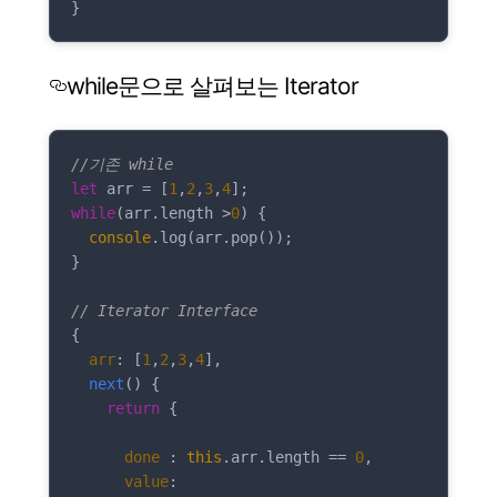
while문으로 살펴보는 Iterator
//기존 while
let
 arr = [
1
,
2
,
3
,
4
while
(arr.length >
0
) {

console
.log(arr.pop());

}

// Iterator Interface
{

arr
: [
1
,
2
,
3
,
4
],

next
(
)
 {

return
 {

done
 : 
this
.arr.length == 
0
,

value
: 