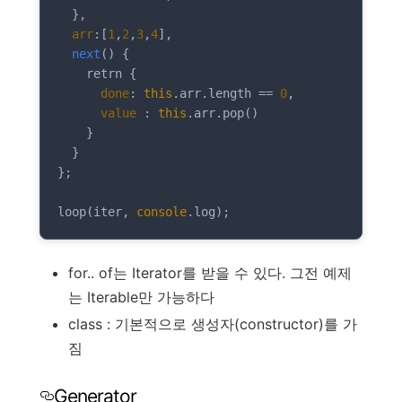
  },

arr
:[
1
,
2
,
3
,
4
],

next
(
)
 {

    retrn {

done
: 
this
.arr.length == 
0
,

value
 : 
this
.arr.pop()

    }

  }

};

loop(iter, 
console
for.. of는 Iterator를 받을 수 있다. 그전 예제
는 Iterable만 가능하다
class : 기본적으로 생성자(constructor)를 가
짐
Generator