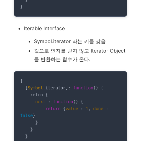
Iterable Interface
Symbol.iterator 라는 키를 갖음
값으로 인자를 받지 않고 Iterator Object
를 반환하는 함수가 온다.
{

  [
Symbol
.iterator]: 
function
(
) 
{

    retrn {

next
 : 
function
(
) 
{

return
 {
value
 : 
1
, 
done
 : 
false
}

      }

    }

  }
